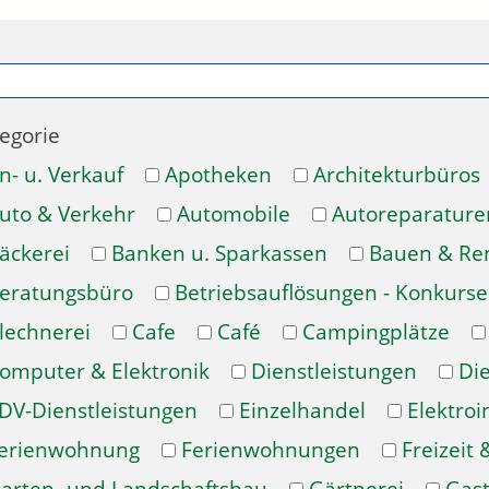
egorie
n- u. Verkauf
Apotheken
Architekturbüros
uto & Verkehr
Automobile
Autoreparature
äckerei
Banken u. Sparkassen
Bauen & Re
eratungsbüro
Betriebsauflösungen - Konkurse
lechnerei
Cafe
Café
Campingplätze
omputer & Elektronik
Dienstleistungen
Di
DV-Dienstleistungen
Einzelhandel
Elektroi
erienwohnung
Ferienwohnungen
Freizeit 