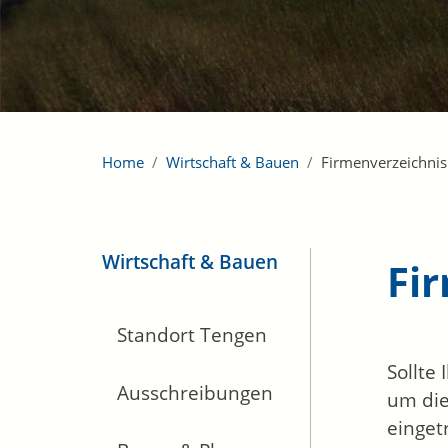
Home
Wirtschaft & Bauen
Firmenverzeichnis
Wirtschaft & Bauen
Fi
Standort Tengen
Sollte
Ausschreibungen
um die
einget