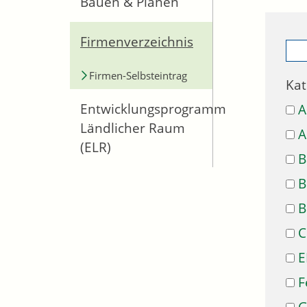
Bauen & Planen
Firmenverzeichnis
Firmen-Selbsteintrag
Kat
Entwicklungsprogramm
A
Ländlicher Raum
A
(ELR)
B
B
B
C
E
F