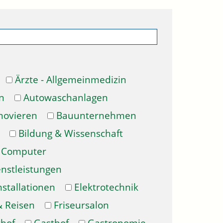
Ärzte - Allgemeinmedizin
n
Autowaschanlagen
novieren
Bauunternehmen
Bildung & Wissenschaft
Computer
enstleistungen
nstallationen
Elektrotechnik
& Reisen
Friseursalon