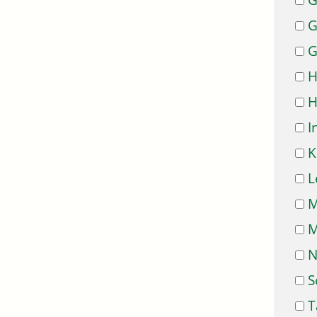
G
G
G
H
H
I
K
L
M
M
N
S
T