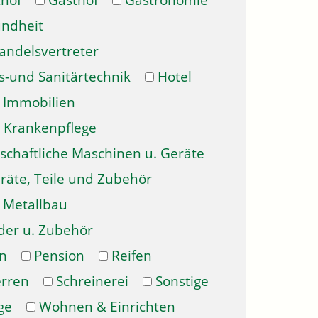
hof
Gasthof
Gastronomie
ndheit
andelsvertreter
s-und Sanitärtechnik
Hotel
Immobilien
Krankenpflege
schaftliche Maschinen u. Geräte
räte, Teile und Zubehör
Metallbau
der u. Zubehör
n
Pension
Reifen
erren
Schreinerei
Sonstige
ge
Wohnen & Einrichten