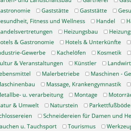
arten- und Landschaftsbau
Gärtnerei
Gast
astronomie
Gaststätte
Gaststätte
Gesu
esundheit, Fitness und Wellness
Handel
H
andelsvertretungen
Heizungsbau
Heizung
otels & Gastronomie
Hotels & Unterkünfte
ndustrie-Gewerbe
Kachelöfen
Kosmetik
ultur & Veranstaltungen
Künstler
Landwirt
ebensmittel
Malerbetriebe
Maschinen - Ge
aschinenbau
Massage, Krankengymnastik
etallbe- u. verarbeitung
Montage
Motorrä
atur & Umwelt
Naturstein
Parkettfußböde
chlossereien
Schneidereien für Damen und H
auchen u. Tauchsport
Tourismus
Werkzeu