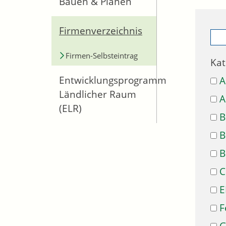
Bauen & Planen
Firmenverzeichnis
Firmen-Selbsteintrag
Kat
Entwicklungsprogramm
A
Ländlicher Raum
A
(ELR)
B
B
B
C
E
F