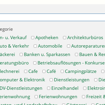
egorie
n- u. Verkauf
Apotheken
Architekturbüros
uto & Verkehr
Automobile
Autoreparature
äckerei
Banken u. Sparkassen
Bauen & Re
eratungsbüro
Betriebsauflösungen - Konkurse
lechnerei
Cafe
Café
Campingplätze
omputer & Elektronik
Dienstleistungen
Di
DV-Dienstleistungen
Einzelhandel
Elektroi
erienwohnung
Ferienwohnungen
Freizeit 