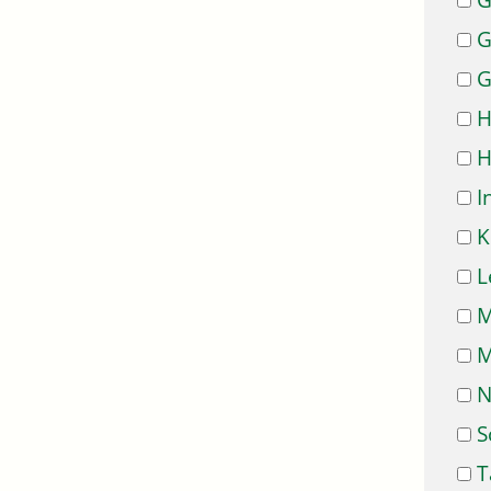
G
G
G
H
H
I
K
L
M
M
N
S
T