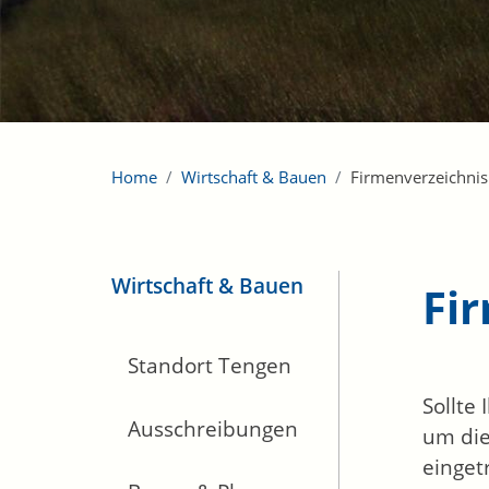
Home
Wirtschaft & Bauen
Firmenverzeichnis
Wirtschaft & Bauen
Fi
Standort Tengen
Sollte
Ausschreibungen
um die
einget