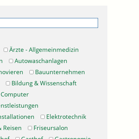
Ärzte - Allgemeinmedizin
n
Autowaschanlagen
novieren
Bauunternehmen
Bildung & Wissenschaft
Computer
enstleistungen
nstallationen
Elektrotechnik
& Reisen
Friseursalon