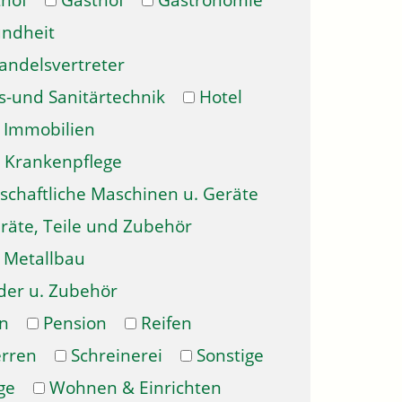
hof
Gasthof
Gastronomie
ndheit
andelsvertreter
s-und Sanitärtechnik
Hotel
Immobilien
Krankenpflege
schaftliche Maschinen u. Geräte
räte, Teile und Zubehör
Metallbau
der u. Zubehör
n
Pension
Reifen
erren
Schreinerei
Sonstige
ge
Wohnen & Einrichten