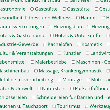
arten- und Landschaftsbau
Gärtnerei
Gast
astronomie
Gaststätte
Gaststätte
Gesu
esundheit, Fitness und Wellness
Handel
H
andelsvertretungen
Heizungsbau
Heizung
otels & Gastronomie
Hotels & Unterkünfte
ndustrie-Gewerbe
Kachelöfen
Kosmetik
ultur & Veranstaltungen
Künstler
Landwirt
ebensmittel
Malerbetriebe
Maschinen - Ge
aschinenbau
Massage, Krankengymnastik
etallbe- u. verarbeitung
Montage
Motorrä
atur & Umwelt
Naturstein
Parkettfußböde
chlossereien
Schneidereien für Damen und H
auchen u. Tauchsport
Tourismus
Werkzeu