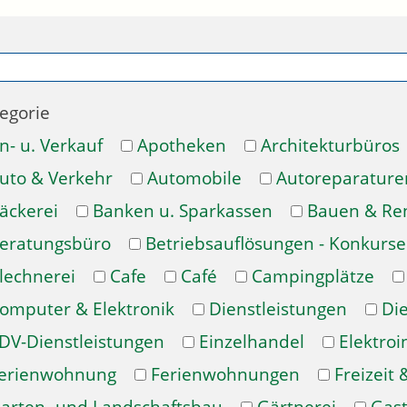
egorie
n- u. Verkauf
Apotheken
Architekturbüros
uto & Verkehr
Automobile
Autoreparature
äckerei
Banken u. Sparkassen
Bauen & Re
eratungsbüro
Betriebsauflösungen - Konkurse
lechnerei
Cafe
Café
Campingplätze
omputer & Elektronik
Dienstleistungen
Di
DV-Dienstleistungen
Einzelhandel
Elektroi
erienwohnung
Ferienwohnungen
Freizeit 