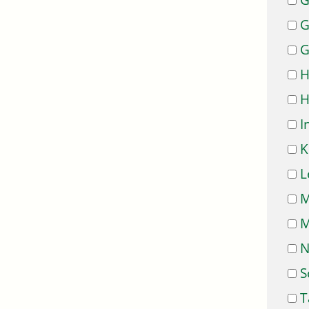
G
G
G
H
H
I
K
L
M
M
N
S
T