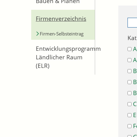
Bauen & Planen
Firmenverzeichnis
Firmen-Selbsteintrag
Kat
Entwicklungsprogramm
A
Ländlicher Raum
A
(ELR)
B
B
B
C
E
F