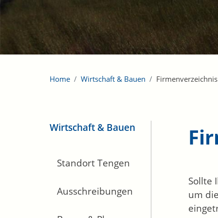
Home
Wirtschaft & Bauen
Firmenverzeichnis
Wirtschaft & Bauen
Fi
Standort Tengen
Sollte
Ausschreibungen
um die
einget