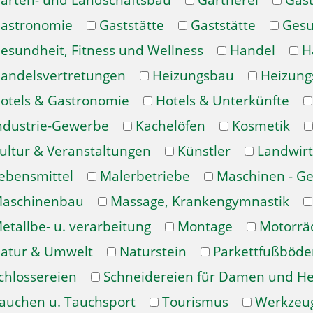
arten- und Landschaftsbau
Gärtnerei
Gast
astronomie
Gaststätte
Gaststätte
Gesu
esundheit, Fitness und Wellness
Handel
H
andelsvertretungen
Heizungsbau
Heizung
otels & Gastronomie
Hotels & Unterkünfte
ndustrie-Gewerbe
Kachelöfen
Kosmetik
ultur & Veranstaltungen
Künstler
Landwirt
ebensmittel
Malerbetriebe
Maschinen - Ge
aschinenbau
Massage, Krankengymnastik
etallbe- u. verarbeitung
Montage
Motorrä
atur & Umwelt
Naturstein
Parkettfußböde
chlossereien
Schneidereien für Damen und H
auchen u. Tauchsport
Tourismus
Werkzeu