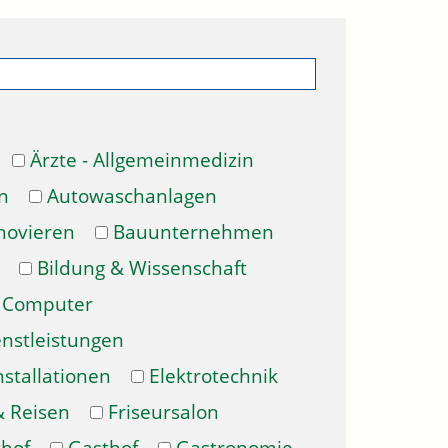
Ärzte - Allgemeinmedizin
n
Autowaschanlagen
novieren
Bauunternehmen
Bildung & Wissenschaft
Computer
enstleistungen
nstallationen
Elektrotechnik
& Reisen
Friseursalon