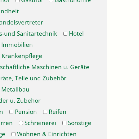
hof
Gasthof
Gastronomie
ndheit
andelsvertreter
s-und Sanitärtechnik
Hotel
Immobilien
Krankenpflege
schaftliche Maschinen u. Geräte
räte, Teile und Zubehör
Metallbau
der u. Zubehör
n
Pension
Reifen
erren
Schreinerei
Sonstige
ge
Wohnen & Einrichten