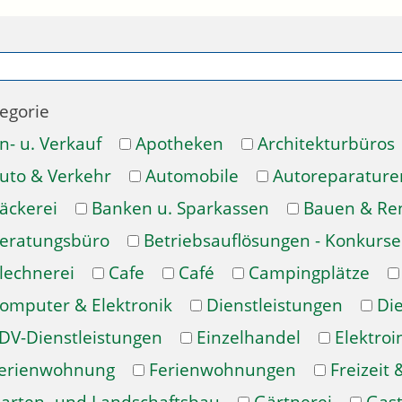
egorie
n- u. Verkauf
Apotheken
Architekturbüros
uto & Verkehr
Automobile
Autoreparature
äckerei
Banken u. Sparkassen
Bauen & Re
eratungsbüro
Betriebsauflösungen - Konkurse
lechnerei
Cafe
Café
Campingplätze
omputer & Elektronik
Dienstleistungen
Di
DV-Dienstleistungen
Einzelhandel
Elektroi
erienwohnung
Ferienwohnungen
Freizeit 