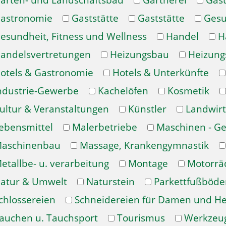
arten- und Landschaftsbau
Gärtnerei
Gast
astronomie
Gaststätte
Gaststätte
Gesu
esundheit, Fitness und Wellness
Handel
H
andelsvertretungen
Heizungsbau
Heizung
otels & Gastronomie
Hotels & Unterkünfte
ndustrie-Gewerbe
Kachelöfen
Kosmetik
ultur & Veranstaltungen
Künstler
Landwirt
ebensmittel
Malerbetriebe
Maschinen - Ge
aschinenbau
Massage, Krankengymnastik
etallbe- u. verarbeitung
Montage
Motorrä
atur & Umwelt
Naturstein
Parkettfußböde
chlossereien
Schneidereien für Damen und H
auchen u. Tauchsport
Tourismus
Werkzeu