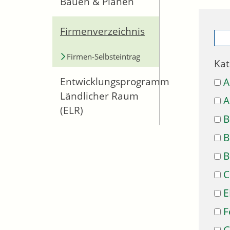
Bauen & Planen
Firmenverzeichnis
Firmen-Selbsteintrag
Kat
Entwicklungsprogramm
A
Ländlicher Raum
A
(ELR)
B
B
B
C
E
F