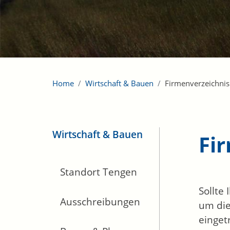
Home
Wirtschaft & Bauen
Firmenverzeichnis
Wirtschaft & Bauen
Fi
Standort Tengen
Sollte
Ausschreibungen
um die
einget