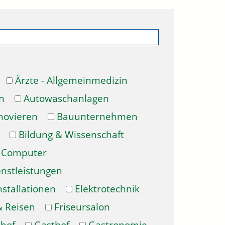
Ärzte - Allgemeinmedizin
n
Autowaschanlagen
novieren
Bauunternehmen
Bildung & Wissenschaft
Computer
enstleistungen
nstallationen
Elektrotechnik
& Reisen
Friseursalon