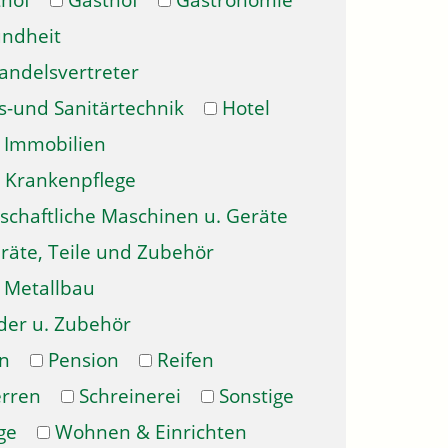
hof
Gasthof
Gastronomie
ndheit
andelsvertreter
s-und Sanitärtechnik
Hotel
Immobilien
Krankenpflege
schaftliche Maschinen u. Geräte
räte, Teile und Zubehör
Metallbau
der u. Zubehör
n
Pension
Reifen
erren
Schreinerei
Sonstige
ge
Wohnen & Einrichten