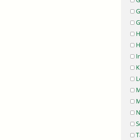
G
G
G
H
H
I
K
L
M
M
N
S
T