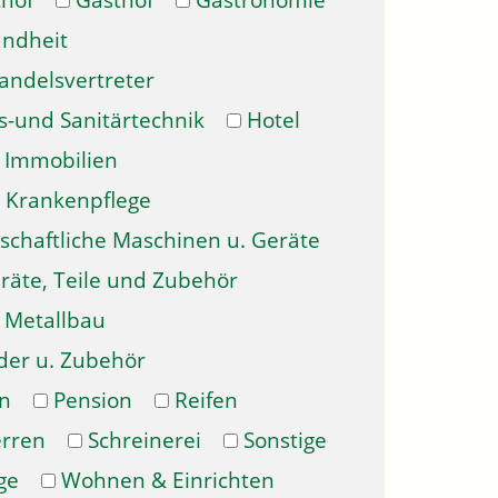
hof
Gasthof
Gastronomie
ndheit
andelsvertreter
s-und Sanitärtechnik
Hotel
Immobilien
Krankenpflege
schaftliche Maschinen u. Geräte
räte, Teile und Zubehör
Metallbau
der u. Zubehör
n
Pension
Reifen
erren
Schreinerei
Sonstige
ge
Wohnen & Einrichten