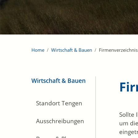
Home
Wirtschaft & Bauen
Firmenverzeichnis
Wirtschaft & Bauen
Fi
Standort Tengen
Sollte
Ausschreibungen
um die
einget