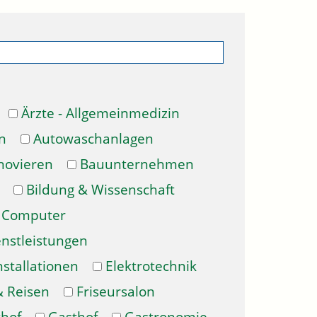
Ärzte - Allgemeinmedizin
n
Autowaschanlagen
novieren
Bauunternehmen
Bildung & Wissenschaft
Computer
enstleistungen
nstallationen
Elektrotechnik
& Reisen
Friseursalon