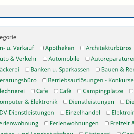
egorie
n- u. Verkauf
Apotheken
Architekturbüros
uto & Verkehr
Automobile
Autoreparature
äckerei
Banken u. Sparkassen
Bauen & Re
eratungsbüro
Betriebsauflösungen - Konkurse
lechnerei
Cafe
Café
Campingplätze
omputer & Elektronik
Dienstleistungen
Di
DV-Dienstleistungen
Einzelhandel
Elektroi
erienwohnung
Ferienwohnungen
Freizeit 