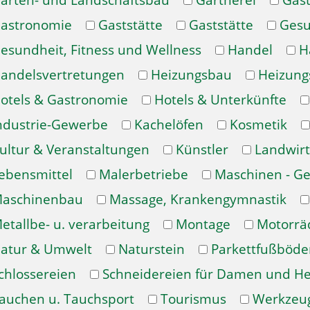
arten- und Landschaftsbau
Gärtnerei
Gast
astronomie
Gaststätte
Gaststätte
Gesu
esundheit, Fitness und Wellness
Handel
H
andelsvertretungen
Heizungsbau
Heizung
otels & Gastronomie
Hotels & Unterkünfte
ndustrie-Gewerbe
Kachelöfen
Kosmetik
ultur & Veranstaltungen
Künstler
Landwirt
ebensmittel
Malerbetriebe
Maschinen - Ge
aschinenbau
Massage, Krankengymnastik
etallbe- u. verarbeitung
Montage
Motorrä
atur & Umwelt
Naturstein
Parkettfußböde
chlossereien
Schneidereien für Damen und H
auchen u. Tauchsport
Tourismus
Werkzeu