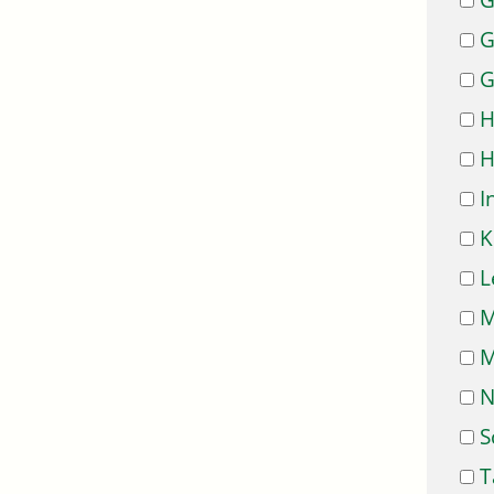
G
G
G
H
H
I
K
L
M
M
N
S
T