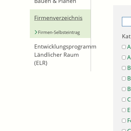
Bauen & Planen
Firmenverzeichnis
Firmen-Selbsteintrag
Kat
Entwicklungsprogramm
A
Ländlicher Raum
A
(ELR)
B
B
B
C
E
F