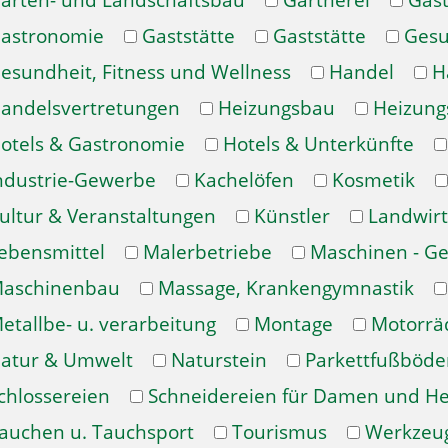
arten- und Landschaftsbau
Gärtnerei
Gast
astronomie
Gaststätte
Gaststätte
Gesu
esundheit, Fitness und Wellness
Handel
H
andelsvertretungen
Heizungsbau
Heizung
otels & Gastronomie
Hotels & Unterkünfte
ndustrie-Gewerbe
Kachelöfen
Kosmetik
ultur & Veranstaltungen
Künstler
Landwirt
ebensmittel
Malerbetriebe
Maschinen - Ge
aschinenbau
Massage, Krankengymnastik
etallbe- u. verarbeitung
Montage
Motorrä
atur & Umwelt
Naturstein
Parkettfußböde
chlossereien
Schneidereien für Damen und H
auchen u. Tauchsport
Tourismus
Werkzeu