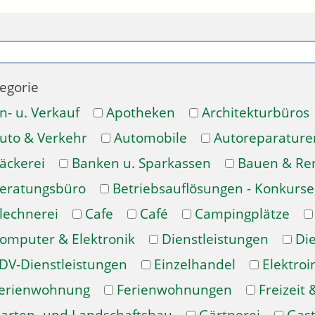
egorie
n- u. Verkauf
Apotheken
Architekturbüros
uto & Verkehr
Automobile
Autoreparature
äckerei
Banken u. Sparkassen
Bauen & Re
eratungsbüro
Betriebsauflösungen - Konkurse
lechnerei
Cafe
Café
Campingplätze
omputer & Elektronik
Dienstleistungen
Di
DV-Dienstleistungen
Einzelhandel
Elektroi
erienwohnung
Ferienwohnungen
Freizeit 