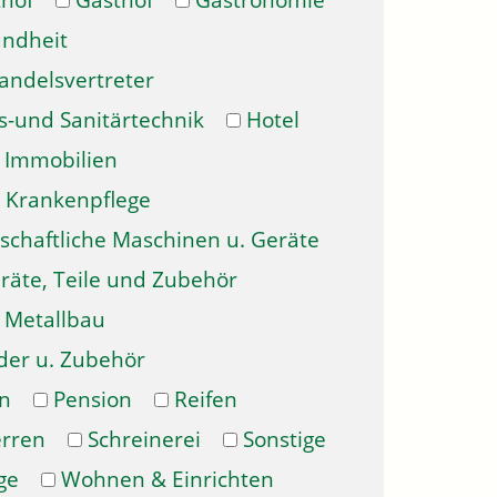
hof
Gasthof
Gastronomie
ndheit
andelsvertreter
s-und Sanitärtechnik
Hotel
Immobilien
Krankenpflege
schaftliche Maschinen u. Geräte
räte, Teile und Zubehör
Metallbau
der u. Zubehör
n
Pension
Reifen
erren
Schreinerei
Sonstige
ge
Wohnen & Einrichten