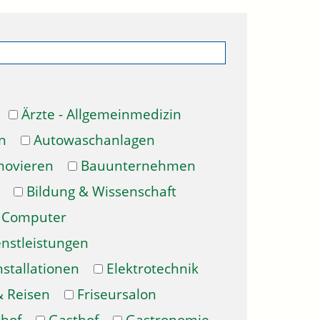
Ärzte - Allgemeinmedizin
n
Autowaschanlagen
novieren
Bauunternehmen
Bildung & Wissenschaft
Computer
enstleistungen
nstallationen
Elektrotechnik
& Reisen
Friseursalon