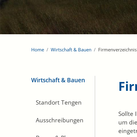
Home
Wirtschaft & Bauen
Firmenverzeichnis
Wirtschaft & Bauen
Fi
Standort Tengen
Sollte
Ausschreibungen
um die
einget