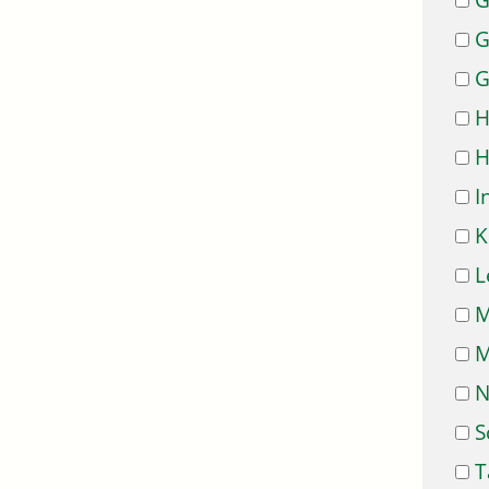
G
G
G
H
H
I
K
L
M
M
N
S
T