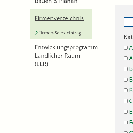
Bauen & Planen
Firmenverzeichnis
Firmen-Selbsteintrag
Kat
Entwicklungsprogramm
A
Ländlicher Raum
A
(ELR)
B
B
B
C
E
F