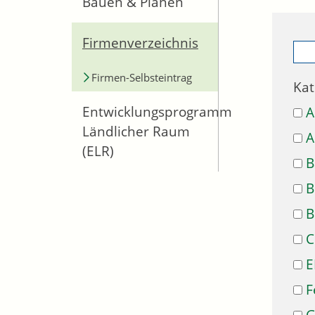
Bauen & Planen
Firmenverzeichnis
Firmen-Selbsteintrag
Kat
Entwicklungsprogramm
A
Ländlicher Raum
A
(ELR)
B
B
B
C
E
F