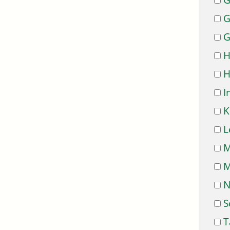
G
G
G
H
H
I
K
L
M
M
N
S
T