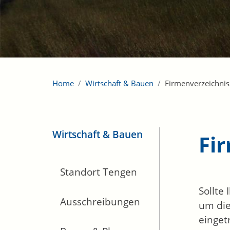
Home
Wirtschaft & Bauen
Firmenverzeichnis
Wirtschaft & Bauen
Fi
Standort Tengen
Sollte
Ausschreibungen
um die
einget