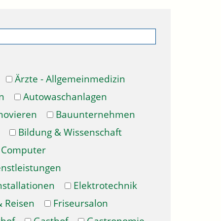
Ärzte - Allgemeinmedizin
n
Autowaschanlagen
novieren
Bauunternehmen
Bildung & Wissenschaft
Computer
enstleistungen
nstallationen
Elektrotechnik
& Reisen
Friseursalon