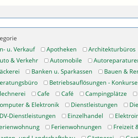
egorie
n- u. Verkauf
Apotheken
Architekturbüros
uto & Verkehr
Automobile
Autoreparature
äckerei
Banken u. Sparkassen
Bauen & Re
eratungsbüro
Betriebsauflösungen - Konkurse
lechnerei
Cafe
Café
Campingplätze
omputer & Elektronik
Dienstleistungen
Di
DV-Dienstleistungen
Einzelhandel
Elektroi
erienwohnung
Ferienwohnungen
Freizeit 