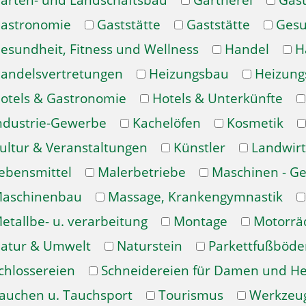
arten- und Landschaftsbau
Gärtnerei
Gast
astronomie
Gaststätte
Gaststätte
Gesu
esundheit, Fitness und Wellness
Handel
H
andelsvertretungen
Heizungsbau
Heizung
otels & Gastronomie
Hotels & Unterkünfte
ndustrie-Gewerbe
Kachelöfen
Kosmetik
ultur & Veranstaltungen
Künstler
Landwirt
ebensmittel
Malerbetriebe
Maschinen - Ge
aschinenbau
Massage, Krankengymnastik
etallbe- u. verarbeitung
Montage
Motorrä
atur & Umwelt
Naturstein
Parkettfußböde
chlossereien
Schneidereien für Damen und H
auchen u. Tauchsport
Tourismus
Werkzeu