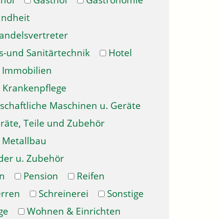
hof
Gasthof
Gastronomie
ndheit
andelsvertreter
s-und Sanitärtechnik
Hotel
Immobilien
Krankenpflege
schaftliche Maschinen u. Geräte
räte, Teile und Zubehör
Metallbau
der u. Zubehör
n
Pension
Reifen
erren
Schreinerei
Sonstige
ge
Wohnen & Einrichten