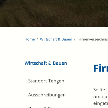
Home
Wirtschaft & Bauen
Firmenverzeichnis
Wirtschaft & Bauen
Fi
Standort Tengen
Sollte
Ausschreibungen
um die
einget