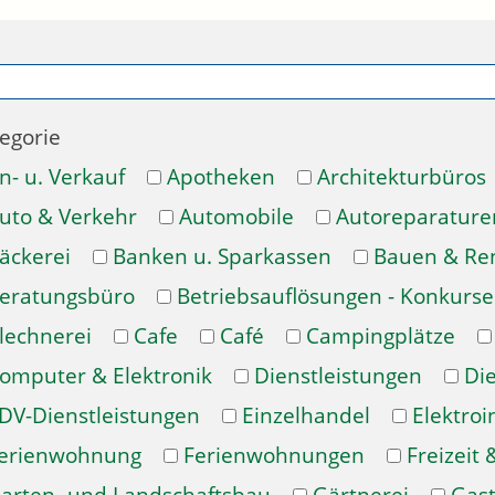
egorie
n- u. Verkauf
Apotheken
Architekturbüros
uto & Verkehr
Automobile
Autoreparature
äckerei
Banken u. Sparkassen
Bauen & Re
eratungsbüro
Betriebsauflösungen - Konkurse
lechnerei
Cafe
Café
Campingplätze
omputer & Elektronik
Dienstleistungen
Di
DV-Dienstleistungen
Einzelhandel
Elektroi
erienwohnung
Ferienwohnungen
Freizeit 