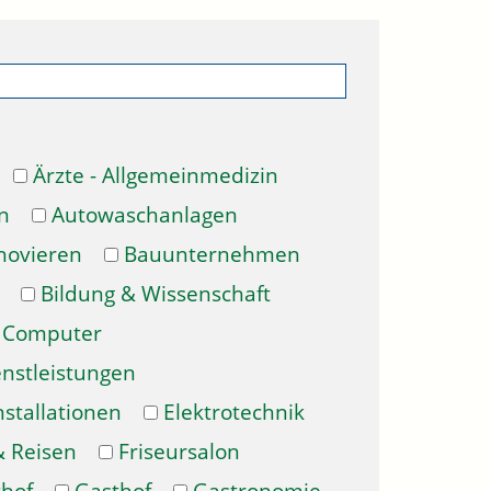
Ärzte - Allgemeinmedizin
n
Autowaschanlagen
novieren
Bauunternehmen
Bildung & Wissenschaft
Computer
enstleistungen
nstallationen
Elektrotechnik
& Reisen
Friseursalon