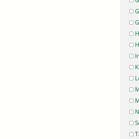
G
G
G
H
H
I
K
L
M
M
N
S
T