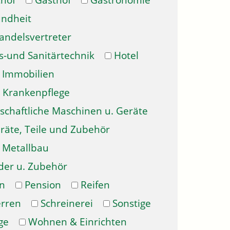
hof
Gasthof
Gastronomie
ndheit
andelsvertreter
s-und Sanitärtechnik
Hotel
Immobilien
Krankenpflege
schaftliche Maschinen u. Geräte
räte, Teile und Zubehör
Metallbau
der u. Zubehör
n
Pension
Reifen
erren
Schreinerei
Sonstige
ge
Wohnen & Einrichten