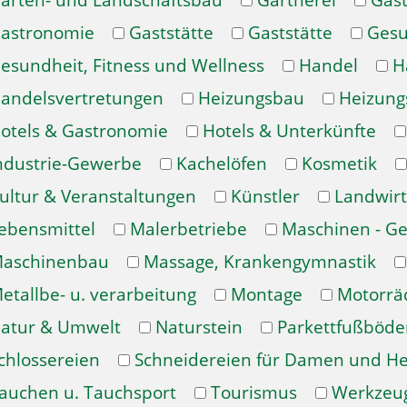
arten- und Landschaftsbau
Gärtnerei
Gast
astronomie
Gaststätte
Gaststätte
Gesu
esundheit, Fitness und Wellness
Handel
H
andelsvertretungen
Heizungsbau
Heizung
otels & Gastronomie
Hotels & Unterkünfte
ndustrie-Gewerbe
Kachelöfen
Kosmetik
ultur & Veranstaltungen
Künstler
Landwirt
ebensmittel
Malerbetriebe
Maschinen - Ge
aschinenbau
Massage, Krankengymnastik
etallbe- u. verarbeitung
Montage
Motorrä
atur & Umwelt
Naturstein
Parkettfußböde
chlossereien
Schneidereien für Damen und H
auchen u. Tauchsport
Tourismus
Werkzeu