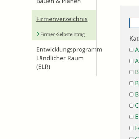
Bauen & Planen
Firmenverzeichnis
Firmen-Selbsteintrag
Kat
Entwicklungsprogramm
A
Ländlicher Raum
A
(ELR)
B
B
B
C
E
F