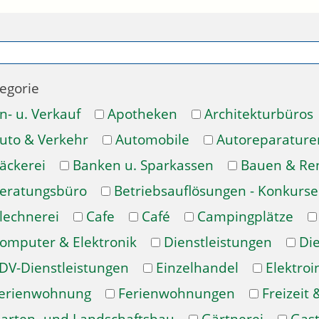
egorie
n- u. Verkauf
Apotheken
Architekturbüros
uto & Verkehr
Automobile
Autoreparature
äckerei
Banken u. Sparkassen
Bauen & Re
eratungsbüro
Betriebsauflösungen - Konkurse
lechnerei
Cafe
Café
Campingplätze
omputer & Elektronik
Dienstleistungen
Di
DV-Dienstleistungen
Einzelhandel
Elektroi
erienwohnung
Ferienwohnungen
Freizeit 