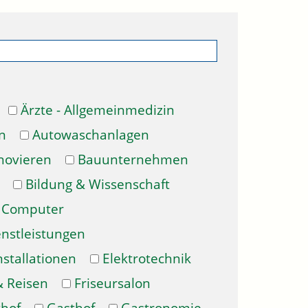
Ärzte - Allgemeinmedizin
n
Autowaschanlagen
novieren
Bauunternehmen
Bildung & Wissenschaft
Computer
enstleistungen
nstallationen
Elektrotechnik
& Reisen
Friseursalon