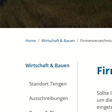
Home
Wirtschaft & Bauen
Firmenverzeichnis
Wirtschaft & Bauen
Fi
Standort Tengen
Sollte
Ausschreibungen
um die
einget