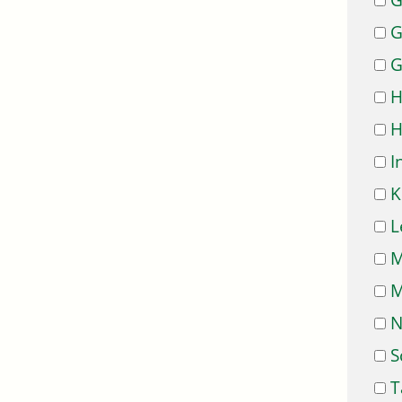
G
G
G
H
H
I
K
L
M
M
N
S
T