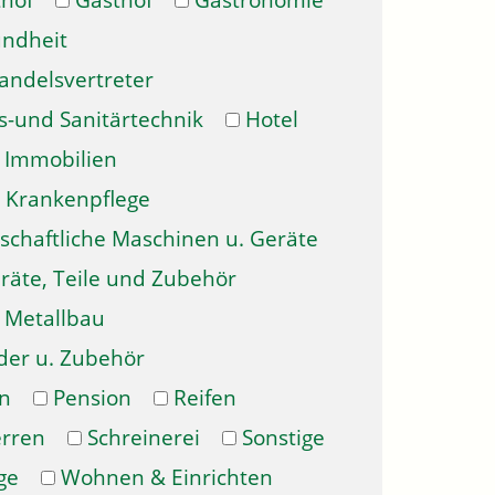
hof
Gasthof
Gastronomie
ndheit
andelsvertreter
s-und Sanitärtechnik
Hotel
Immobilien
Krankenpflege
schaftliche Maschinen u. Geräte
räte, Teile und Zubehör
Metallbau
der u. Zubehör
n
Pension
Reifen
erren
Schreinerei
Sonstige
ge
Wohnen & Einrichten