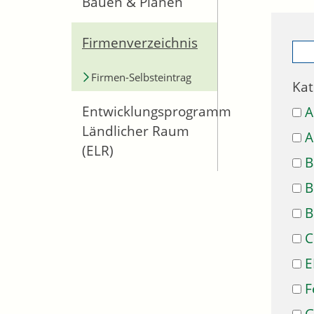
Bauen & Planen
Firmenverzeichnis
Firmen-Selbsteintrag
Kat
Entwicklungsprogramm
A
Ländlicher Raum
A
(ELR)
B
B
B
C
E
F