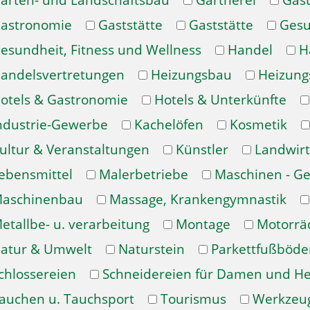
arten- und Landschaftsbau
Gärtnerei
Gast
astronomie
Gaststätte
Gaststätte
Gesu
esundheit, Fitness und Wellness
Handel
H
andelsvertretungen
Heizungsbau
Heizung
otels & Gastronomie
Hotels & Unterkünfte
ndustrie-Gewerbe
Kachelöfen
Kosmetik
ultur & Veranstaltungen
Künstler
Landwirt
ebensmittel
Malerbetriebe
Maschinen - Ge
aschinenbau
Massage, Krankengymnastik
etallbe- u. verarbeitung
Montage
Motorrä
atur & Umwelt
Naturstein
Parkettfußböde
chlossereien
Schneidereien für Damen und H
auchen u. Tauchsport
Tourismus
Werkzeu