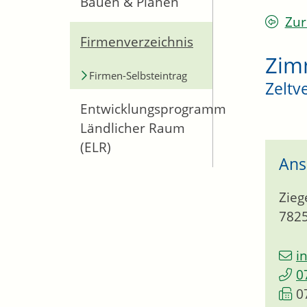
Bauen & Planen
Zur
Firmenverzeichnis
Zim
Firmen-Selbsteintrag
Zeltv
Entwicklungsprogramm
Ländlicher Raum
(ELR)
Ans
Zieg
782
i
0
0