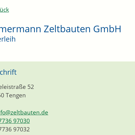
ück
mermann Zeltbauten GmbH
erleih
chrift
eleistraße 52
50
Tengen
nfo@zeltbauten.de
7736 97030
7736 97032