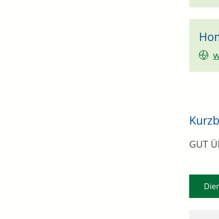
Ho
w
Kurzb
GUT Ü
Die