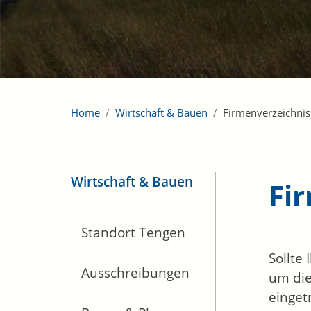
Home
Wirtschaft & Bauen
Firmenverzeichnis
Wirtschaft & Bauen
Fi
Standort Tengen
Sollte
Ausschreibungen
um die
einget