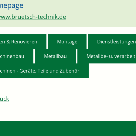
mepage
ww.bruetsch-technik.de
,
,
en & Renovieren
Montage
Dienstleistungen
,
,
chinenbau
Metallbau
Metallbe- u. verarbei
chinen - Geräte, Teile und Zubehör
ück