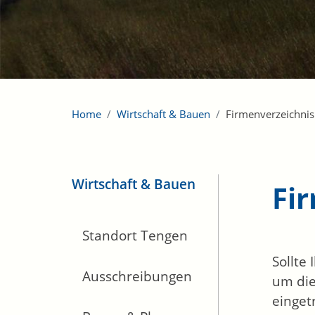
Home
Wirtschaft & Bauen
Firmenverzeichnis
Wirtschaft & Bauen
Fi
Standort Tengen
Sollte
Ausschreibungen
um die
einget