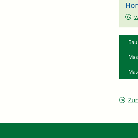
Ho
w
Bau
Mas
Mas
Zur