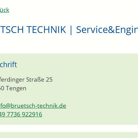
ück
TSCH TECHNIK | Service&Engin
chrift
ferdinger Straße 25
50
Tengen
nfo@bruetsch-technik.de
49 7736 922916