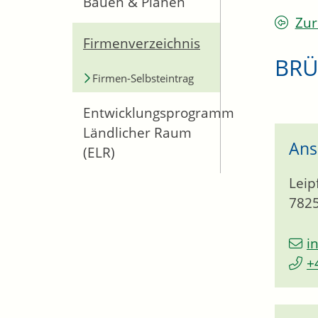
Bauen & Planen
Zur
Firmenverzeichnis
BRÜ
Firmen-Selbsteintrag
Entwicklungsprogramm
Ländlicher Raum
Ans
(ELR)
Leip
782
i
+