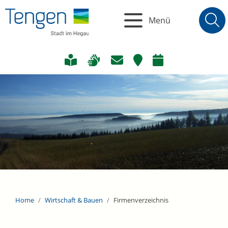
Menü
Home
Wirtschaft & Bauen
Firmenverzeichnis