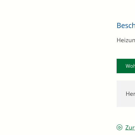
Besc
Heizung
Woh
Her
Zur