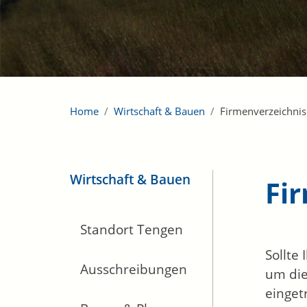
Home
Wirtschaft & Bauen
Firmenverzeichnis
Wirtschaft & Bauen
Fi
Standort Tengen
Sollte
Ausschreibungen
um die
einget