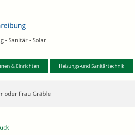
hreibung
 - Sanitär - Solar
,
nen & Einrichten
Heizungs-und Sanitärtechnik
r oder Frau Gräble
ück