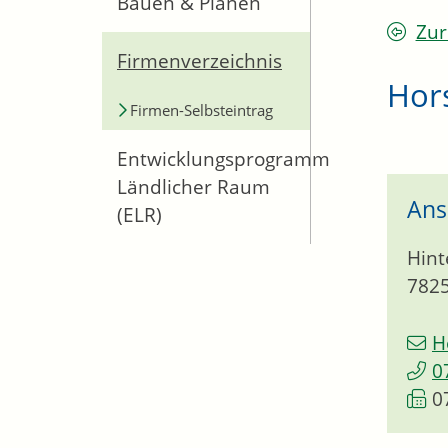
Bauen & Planen
Zur
Firmenverzeichnis
Hor
Firmen-Selbsteintrag
Entwicklungsprogramm
Ländlicher Raum
Ans
(ELR)
Hint
782
H
0
0