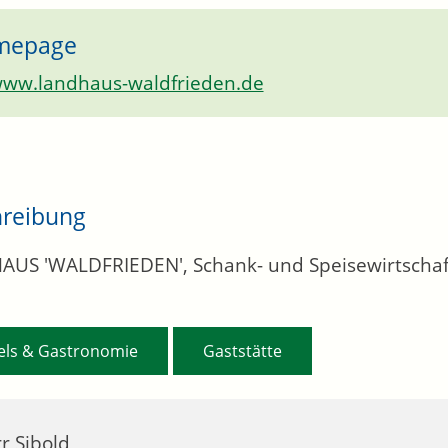
mepage
ww.landhaus-waldfrieden.de
hreibung
US 'WALDFRIEDEN', Schank- und Speisewirtschaf
,
els & Gastronomie
Gaststätte
r Sibold