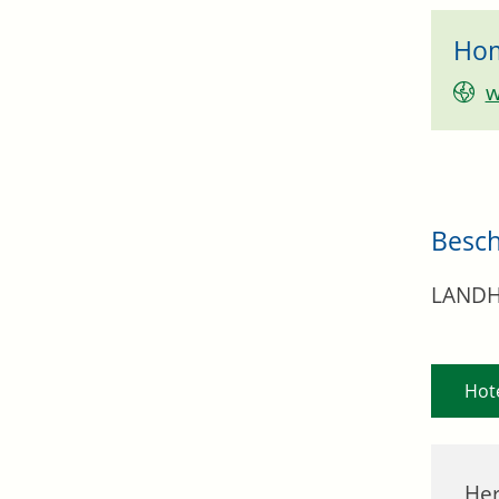
Ho
w
Besc
LANDHA
Hot
Her