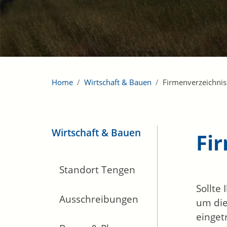
Home
Wirtschaft & Bauen
Firmenverzeichnis
Wirtschaft & Bauen
Fi
Standort Tengen
Sollte
Ausschreibungen
um die
einget