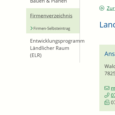
Bauen & Planen
Zur
Firmenverzeichnis
Lan
Firmen-Selbsteintrag
Entwicklungsprogramm
Ländlicher Raum
Ans
(ELR)
Wald
782
m
0
0