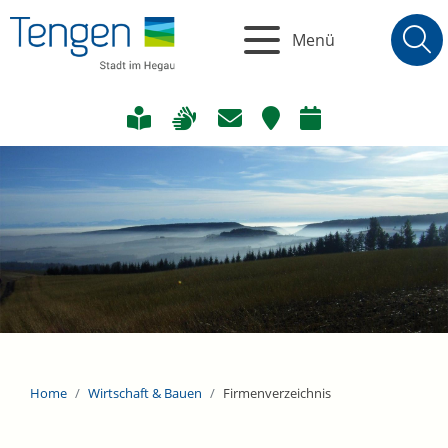
Menü
Home
Wirtschaft & Bauen
Firmenverzeichnis