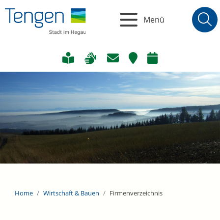
Menü
Home
Wirtschaft & Bauen
Firmenverzeichnis