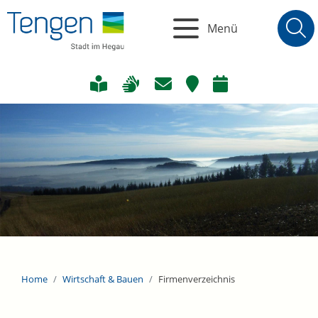
Menü
Home
Wirtschaft & Bauen
Firmenverzeichnis