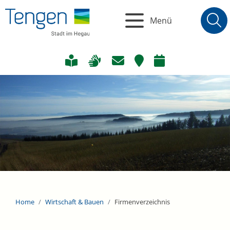
Menü
Home
Wirtschaft & Bauen
Firmenverzeichnis