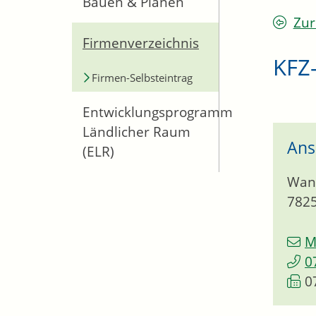
Bauen & Planen
Zur
Firmenverzeichnis
KFZ-
Firmen-Selbsteintrag
Entwicklungsprogramm
Ländlicher Raum
Ans
(ELR)
Wan
782
M
0
0