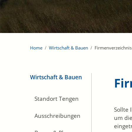
Home
Wirtschaft & Bauen
Firmenverzeichnis
Wirtschaft & Bauen
Fi
Standort Tengen
Sollte
Ausschreibungen
um die
einget