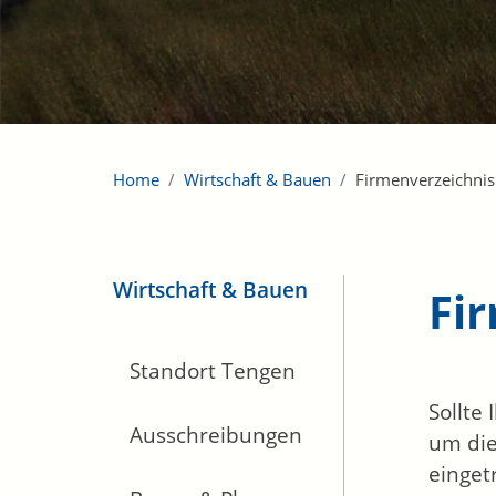
Home
Wirtschaft & Bauen
Firmenverzeichnis
Wirtschaft & Bauen
Fi
Standort Tengen
Sollte
Ausschreibungen
um die
einget