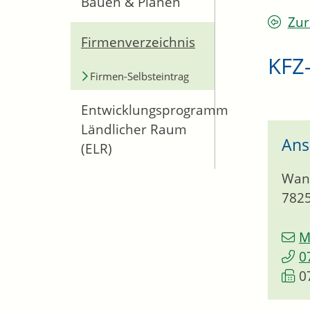
Bauen & Planen
Zur
Firmenverzeichnis
KFZ-
Firmen-Selbsteintrag
Entwicklungsprogramm
Ländlicher Raum
Ans
(ELR)
Wan
782
M
0
0