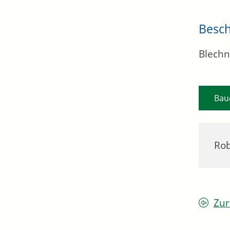
Besc
Blechn
Bau
Rob
Zur