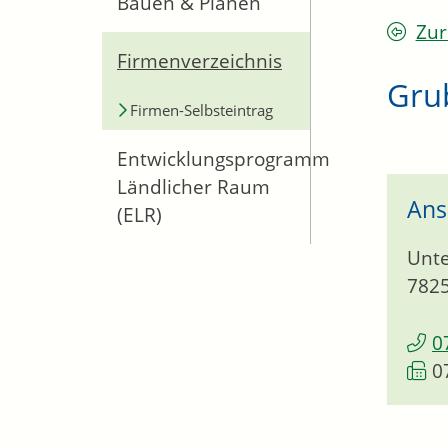
Bauen & Planen
Zur
Firmenverzeichnis
Gru
Firmen-Selbsteintrag
Entwicklungsprogramm
Ländlicher Raum
Ans
(ELR)
Unte
782
0
0