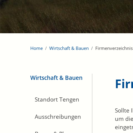
Home
Wirtschaft & Bauen
Firmenverzeichnis
Wirtschaft & Bauen
Fi
Standort Tengen
Sollte
Ausschreibungen
um die
einget