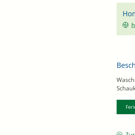
Ho
h
Besc
Waschm
Schauk
Fer
Zur