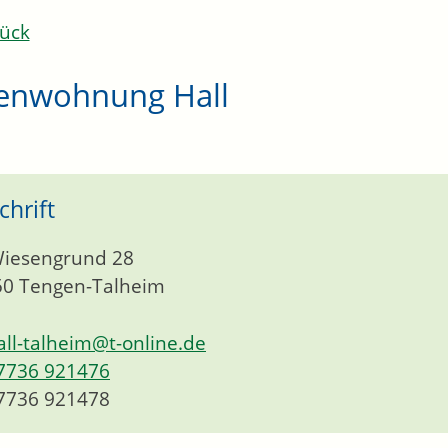
ück
ienwohnung Hall
chrift
Wiesengrund 28
50
Tengen-Talheim
all-talheim@t-online.de
7736 921476
7736 921478