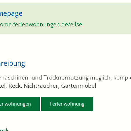
mepage
ome.ferienwohnungen.de/elise
hreibung
aschinen- und Trocknernutzung möglich, komple
el, Reck, Nichtraucher, Gartenmöbel
,
ienwohnungen
Ferienwohnung
ück