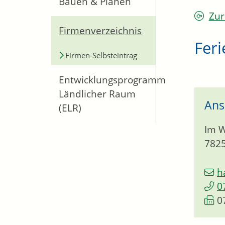
Bauen & Planen
Zur
Firmenverzeichnis
Fer
Firmen-Selbsteintrag
Entwicklungsprogramm
Ländlicher Raum
Ans
(ELR)
Im 
782
h
0
0