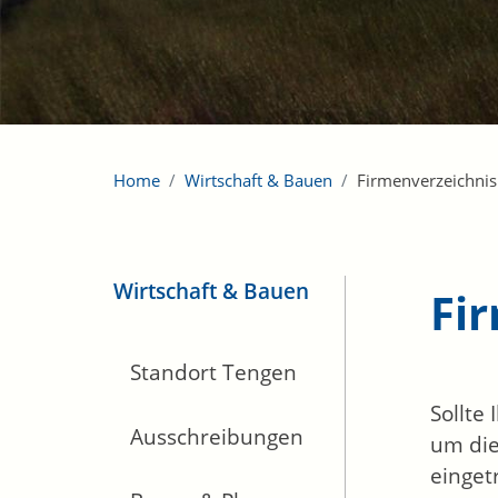
Home
Wirtschaft & Bauen
Firmenverzeichnis
Wirtschaft & Bauen
Fi
Standort Tengen
Sollte
Ausschreibungen
um die
einget