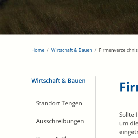
Home
Wirtschaft & Bauen
Firmenverzeichnis
Wirtschaft & Bauen
Fi
Standort Tengen
Sollte
Ausschreibungen
um die
einget