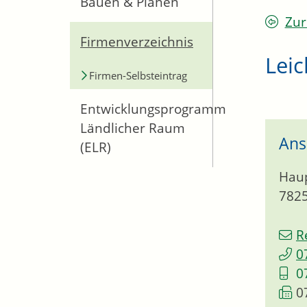
Bauen & Planen
Zur
Firmenverzeichnis
Leic
Firmen-Selbsteintrag
Entwicklungsprogramm
Ländlicher Raum
Ans
(ELR)
Haup
782
R
0
0
0