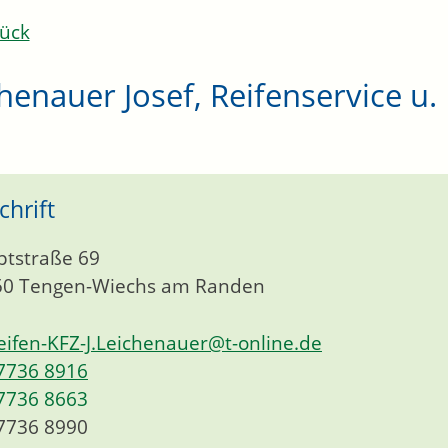
ück
henauer Josef, Reifenservice u
chrift
tstraße 69
50
Tengen-Wiechs am Randen
eifen-KFZ-J.Leichenauer@t-online.de
7736 8916
7736 8663
7736 8990