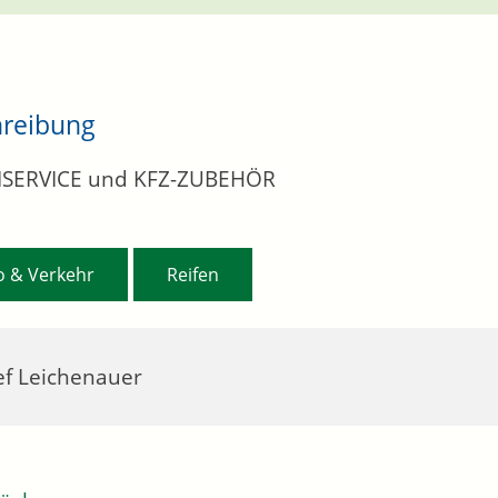
hreibung
NSERVICE und KFZ-ZUBEHÖR
,
o & Verkehr
Reifen
ef Leichenauer