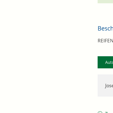
Besc
REIFE
Aut
Jos