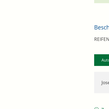
Besc
REIFE
Aut
Jos