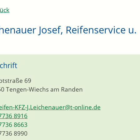
ück
henauer Josef, Reifenservice u
chrift
tstraße 69
50
Tengen-Wiechs am Randen
eifen-KFZ-J.Leichenauer@t-online.de
7736 8916
7736 8663
7736 8990