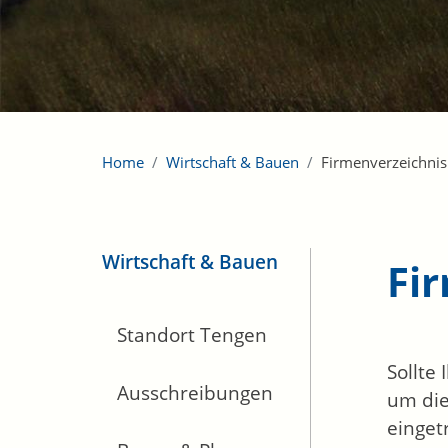
Home
Wirtschaft & Bauen
Firmenverzeichnis
Wirtschaft & Bauen
Fi
Standort Tengen
Sollte
Ausschreibungen
um die
einget