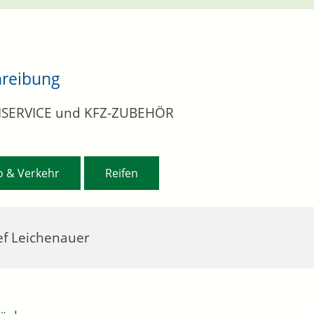
hreibung
NSERVICE und KFZ-ZUBEHÖR
,
o & Verkehr
Reifen
ef Leichenauer