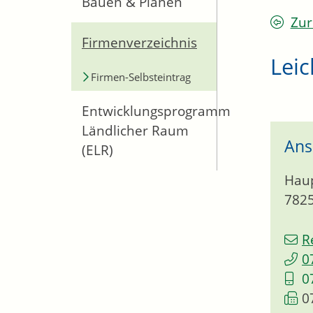
Bauen & Planen
Zur
Firmenverzeichnis
Leic
Firmen-Selbsteintrag
Entwicklungsprogramm
Ländlicher Raum
Ans
(ELR)
Haup
782
R
0
0
0