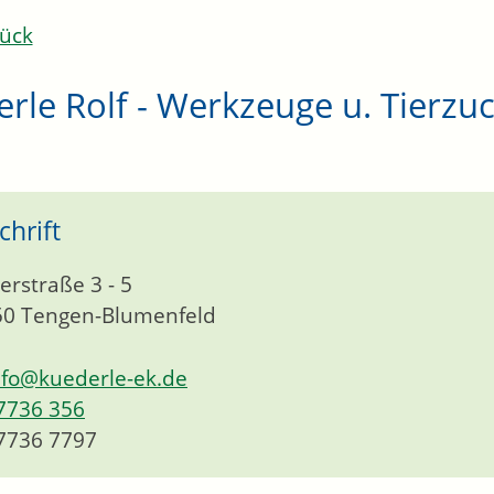
ück
rle Rolf - Werkzeuge u. Tierzu
chrift
rstraße 3 - 5
50
Tengen-Blumenfeld
nfo@kuederle-ek.de
7736 356
7736 7797