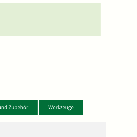
,
 und Zubehör
Werkzeuge