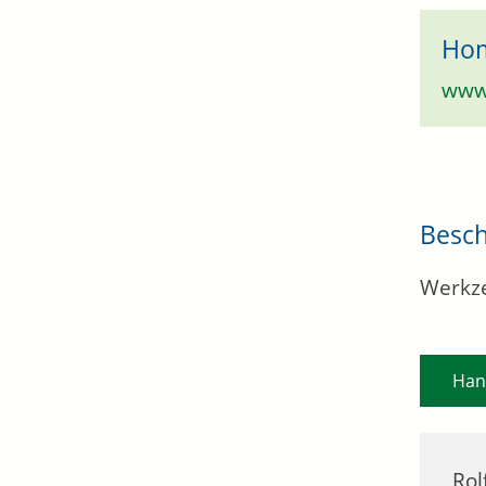
Ho
www.
Besc
Werkze
Han
Rol