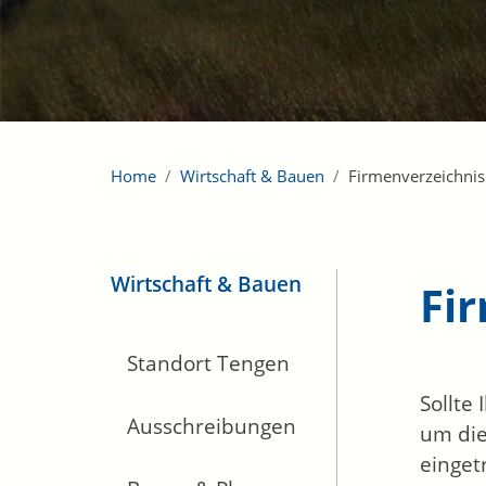
Home
Wirtschaft & Bauen
Firmenverzeichnis
Wirtschaft & Bauen
Fi
Standort Tengen
Sollte
Ausschreibungen
um die
einget