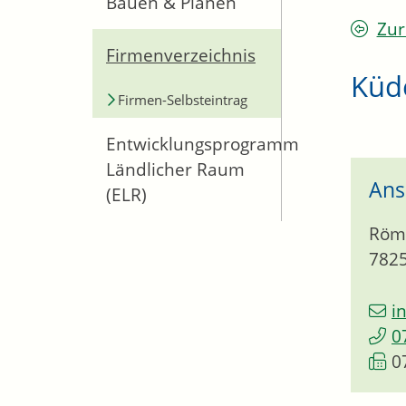
Bauen & Planen
Zur
Firmenverzeichnis
Küde
Firmen-Selbsteintrag
Entwicklungsprogramm
Ländlicher Raum
Ans
(ELR)
Röme
782
i
0
0