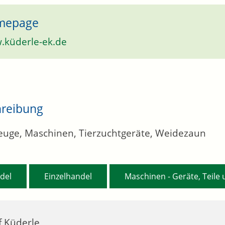
mepage
küderle-ek.de
hreibung
uge, Maschinen, Tierzuchtgeräte, Weidezaun
,
,
del
Einzelhandel
Maschinen - Geräte, Teile
f Küderle