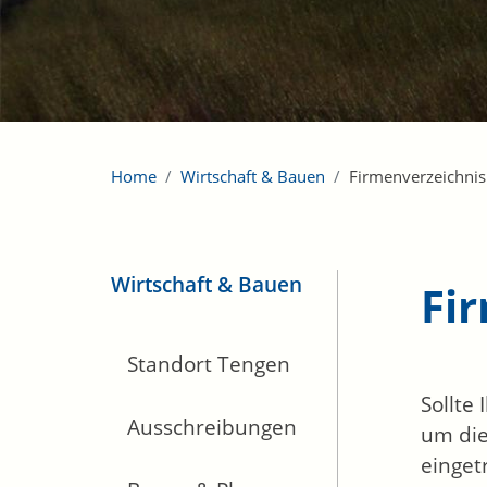
Home
Wirtschaft & Bauen
Firmenverzeichnis
Wirtschaft & Bauen
Fi
Standort Tengen
Sollte
Ausschreibungen
um die
einget