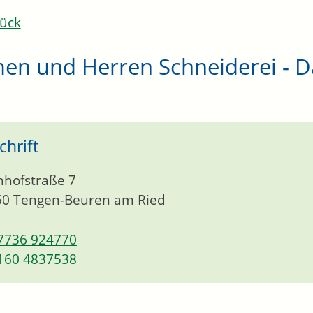
ück
en und Herren Schneiderei - Da
chrift
hofstraße 7
50
Tengen-Beuren am Ried
7736 924770
160 4837538