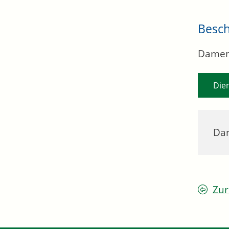
Besc
Damen 
Die
Dan
Zur