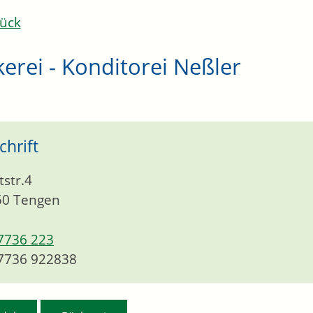
ück
erei - Konditorei Neßler
chrift
tstr.4
50
Tengen
7736 223
7736 922838
,