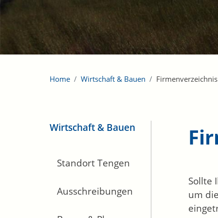
Home
Wirtschaft & Bauen
Firmenverzeichnis
Wirtschaft & Bauen
Fi
Standort Tengen
Sollte
Ausschreibungen
um die
einget