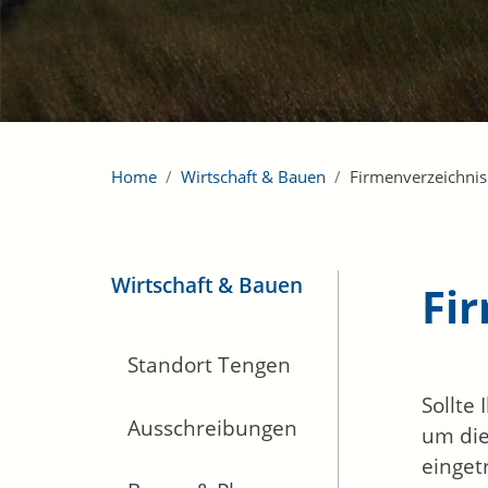
Home
Wirtschaft & Bauen
Firmenverzeichnis
Wirtschaft & Bauen
Fi
Standort Tengen
Sollte
Ausschreibungen
um die
einget