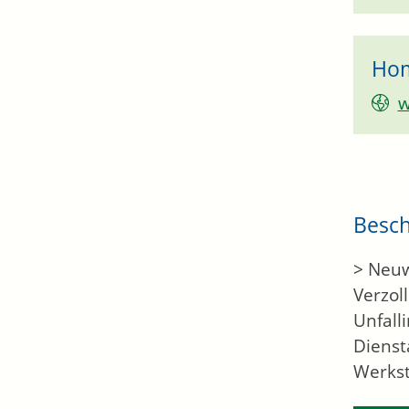
Ho
w
Besc
> Neuw
Verzol
Unfall
Dienst
Werkst