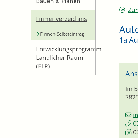
Bauen & Planen
Zur
Firmenverzeichnis
Aut
Firmen-Selbsteintrag
1a Au
Entwicklungsprogramm
Ländlicher Raum
(ELR)
Ans
Im B
782
i
0
0