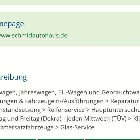
mepage
ww.schmidautohaus.de
hreibung
agen, Jahreswagen, EU-Wagen und Gebrauchtwage
lungen & Fahrzeugein-/Ausführungen > Reparatur
instandsetzung > Reifenservice > Hauptuntersuchu
ag und Freitag (Dekra) - jeden Mittwoch (TÜV) > Kl
attersatzfahrzeuge > Glas-Service