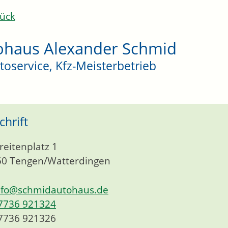
ück
ohaus Alexander Schmid
toservice, Kfz-Meisterbetrieb
chrift
reitenplatz 1
50
Tengen/Watterdingen
nfo@schmidautohaus.de
7736 921324
7736 921326