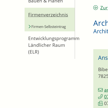
Bauen & Planen
Zur
Firmenverzeichnis
Arch
Firmen-Selbsteintrag
Archi
Entwicklungsprogramm
Ländlicher Raum
(ELR)
Ans
Bibe
782
a
0
0