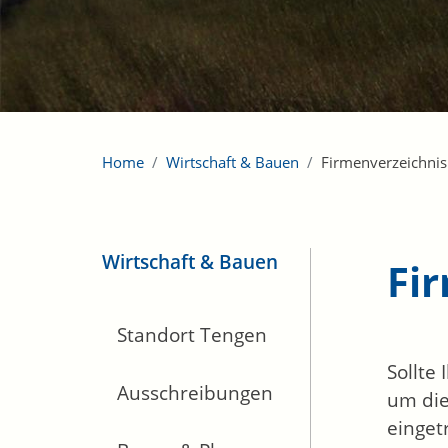
Home
Wirtschaft & Bauen
Firmenverzeichnis
Wirtschaft & Bauen
Fi
Standort Tengen
Sollte
Ausschreibungen
um die
einget