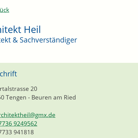
ück
itekt Heil
tekt & Sachverständiger
chrift
rtalstrasse 20
50
Tengen - Beuren am Ried
rchitektheil@gmx.de
7736 9249562
7733 941818