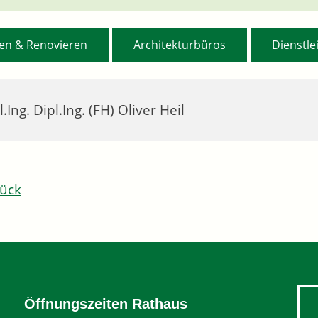
,
,
en & Renovieren
Architekturbüros
Dienstle
l.Ing. Dipl.Ing. (FH) Oliver Heil
ück
Öffnungszeiten Rathaus