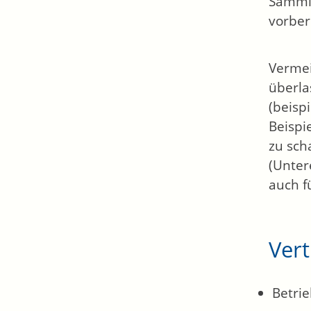
Sammlu
vorber
Vermei
überla
(beisp
Beispi
zu sch
(Unter
auch f
Ver
Betrie