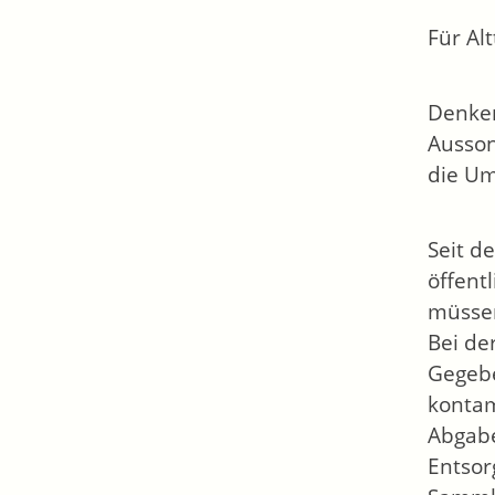
Für Alt
Denken
Ausson
die Um
Seit d
öffent
müssen
Bei de
Gegebe
kontam
Abgabe
Entsor