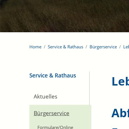
Home
Service & Rathaus
Bürgerservice
Le
Service & Rathaus
Le
Aktuelles
Ab
Bürgerservice
Formulare/Online