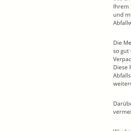
Ihrem 
und mi
Abfall
Die Me
so gut
Verpac
Diese 
Abfall
weiter
Darübe
vermei