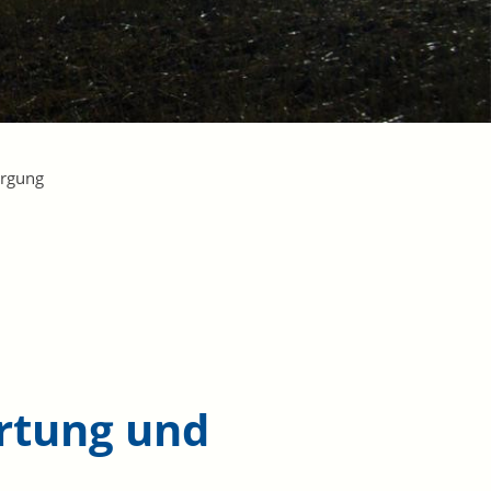
orgung
rtung und