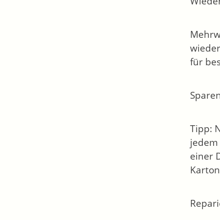
Wieder
Mehrwe
wieder
für be
Sparen
Tipp: 
jedem 
einer 
Karton
Repari