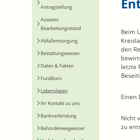
En
Antragstellung
Ausweis
Bearbeitungsstand
Beim U
Kreisl
Abfallentsorgung
den Re
Bestattungswesen
bewirt
Daten & Fakten
letzte
Beseit
Fundbüro
Lebenslagen
Einen 
Ihr Kontakt zu uns
Bankverbindung
Nicht 
zu ent
Behördenwegweiser