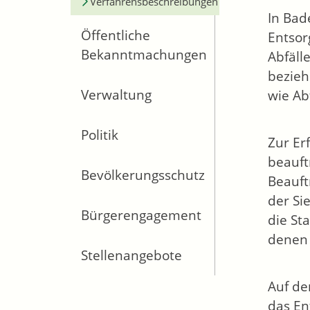
Verfahrensbeschreibungen
In Bad
Öffentliche
Entsor
Bekanntmachungen
Abfäll
bezieh
Verwaltung
wie Ab
Politik
Zur Er
beauft
Bevölkerungsschutz
Beauft
der Si
Bürgerengagement
die St
denen
Stellenangebote
Auf de
das En