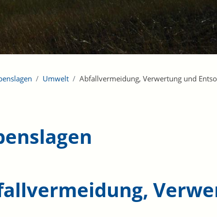
benslagen
Umwelt
Abfallvermeidung, Verwertung und Ents
benslagen
fallvermeidung, Verwe