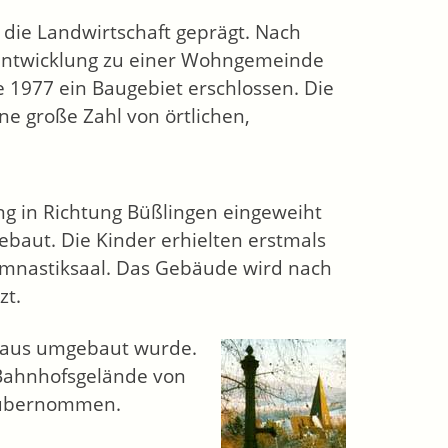
h die Landwirtschaft geprägt. Nach
 Entwicklung zu einer Wohngemeinde
1977 ein Baugebiet erschlossen. Die
e große Zahl von örtlichen,
g in Richtung Büßlingen eingeweiht
baut. Die Kinder erhielten erstmals
ymnastiksaal. Das Gebäude wird nach
zt.
thaus umgebaut wurde.
Bahnhofsgelände von
t übernommen.