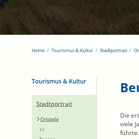
Home
Tourismus & Kultur
Stadtportrait
Or
Tourismus & Kultur
Be
Stadtportrait
Die er
Ortsteile
viele 
führte.