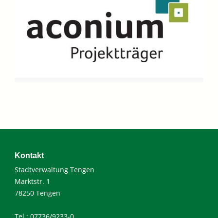
Kontakt
Stadtverwaltung Tengen
Marktstr. 1
78250 Tengen
Tel.: 07736/9233-0