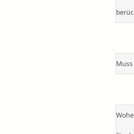
berüc
Muss 
Woher