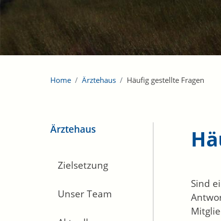
Home
Ärztehaus
Häufig gestellte Fragen
Ärztehaus
Häu
Zielsetzung
Sind e
Unser Team
Antwor
Mitgli