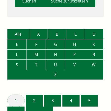
Suche zurücksetzen
Alle
A
B
C
D
E
F
G
H
K
L
M
N
P
R
S
T
U
V
W
Z
1
2
3
4
5