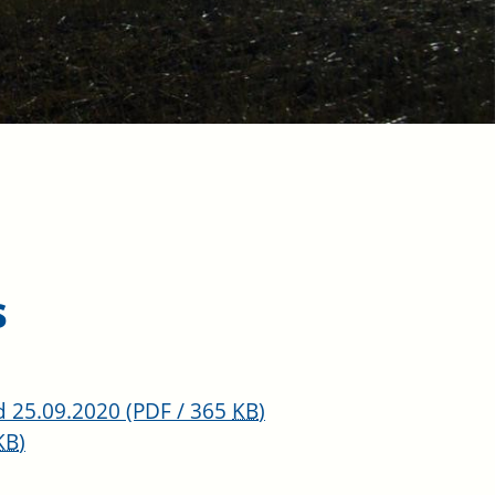
s
d 25.09.2020
(PDF / 365
KB
)
KB
)