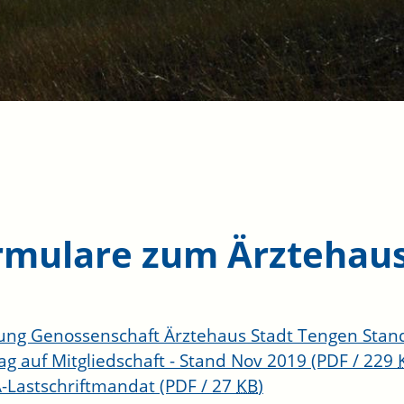
rmulare zum Ärztehau
ung Genossenschaft Ärztehaus Stadt Tengen Stan
ag auf Mitgliedschaft - Stand Nov 2019
(PDF / 229
-Lastschriftmandat
(PDF / 27
KB
)