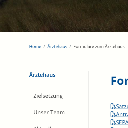
Home
Ärztehaus
Formulare zum Ärztehaus
Ärztehaus
Fo
Zielsetzung
Satz
Unser Team
Antr
SEPA