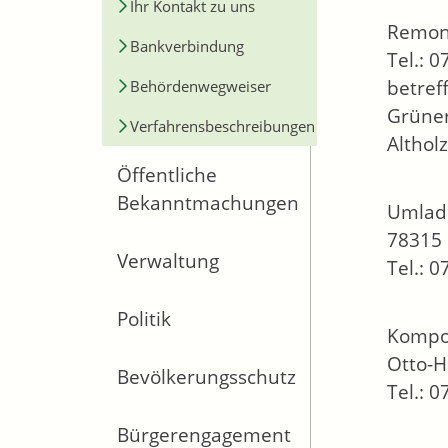
Ihr Kontakt zu uns
Remond
Bankverbindung
Tel.: 
betref
Behördenwegweiser
Grüner
Verfahrensbeschreibungen
Althol
Öffentliche
Bekanntmachungen
Umlade
78315 
Verwaltung
Tel.: 
Politik
Kompo
Otto-H
Bevölkerungsschutz
Tel.: 
Bürgerengagement