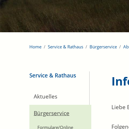
Home
Service & Rathaus
Bürgerservice
Ab
Service & Rathaus
In
Aktuelles
Liebe 
Bürgerservice
Folgen
Formulare/Online