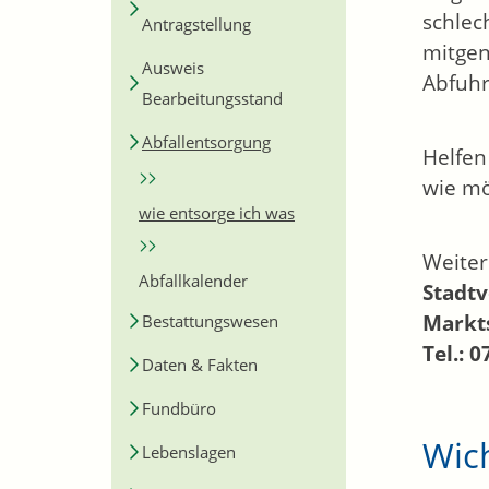
schlec
Antragstellung
mitgen
Ausweis
Abfuhr
Bearbeitungsstand
Abfallentsorgung
Helfen
wie mö
wie entsorge ich was
Weiter
Abfallkalender
Stadt
Markts
Bestattungswesen
Tel.: 
Daten & Fakten
Fundbüro
Wic
Lebenslagen