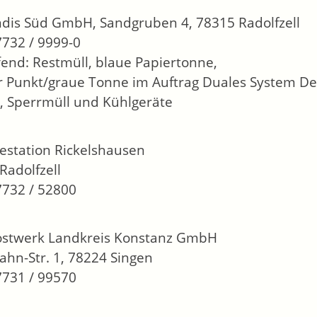
is Süd GmbH, Sandgruben 4, 78315 Radolfzell
07732 / 9999-0
fend: Restmüll, blaue Papiertonne,
 Punkt/graue Tonne im Auftrag Duales System D
z, Sperrmüll und Kühlgeräte
station Rickelshausen
Radolfzell
07732 / 52800
stwerk Landkreis Konstanz GmbH
ahn-Str. 1, 78224 Singen
07731 / 99570