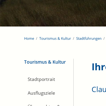
Home
Tourismus & Kultur
Stadtführungen
Tourismus & Kultur
Ihr
Stadtportrait
Clau
Ausflugsziele