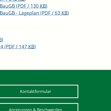
5 BauGB
(PDF / 130
KB
)
 BauGB - Lageplan
(PDF / 63
KB
)
B
)
24
(PDF / 147
KB
)
Kontaktformular
Anregungen & Beschwerden