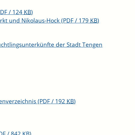
PDF / 124
KB
)
arkt und Nikolaus-Hock
(PDF / 179
KB
)
chtlingsunterkünfte der Stadt Tengen
enverzeichnis
(PDF / 192
KB
)
DF / 842
KB
)