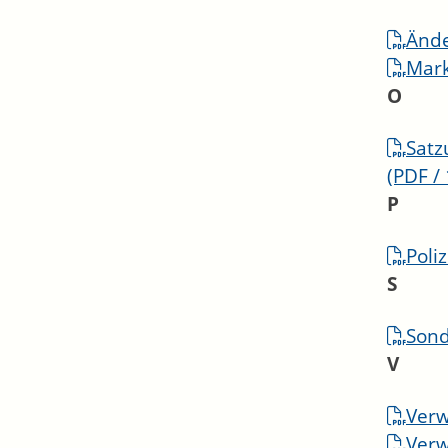
Ände
Mark
O
Satz
(PDF /
P
Poli
S
Sond
V
Ver
Verw