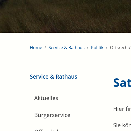
Home
Service & Rathaus
Politik
Ortsrecht
Service & Rathaus
Sa
Aktuelles
Hier f
Bürgerservice
Sie kö