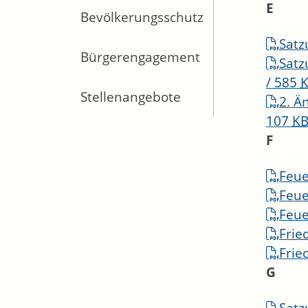
E
Bevölkerungsschutz
Satz
Bürgerengagement
Satz
/ 585
Stellenangebote
2. Ä
107
K
F
Feu
Feue
Feue
Frie
Frie
G