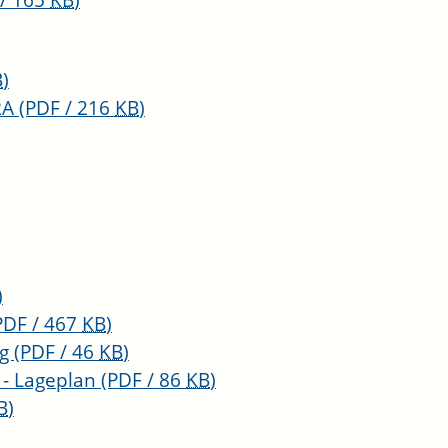
 / 165
KB
)
B
)
RA
(PDF / 216
KB
)
)
PDF / 467
KB
)
ng
(PDF / 46
KB
)
 - Lageplan
(PDF / 86
KB
)
B
)