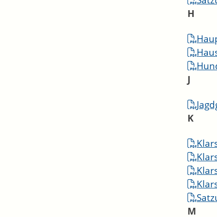
Satz
H
Haup
Haus
Hun
J
Jagd
K
Klar
Klar
Klar
Klar
Satz
M