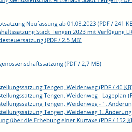
ung Genossenschaft Ärztehaus Stadt Tengen
(PDF
tsatzung Neufassung ab 01.08.2023
(PDF / 241
K
haltssatzung Stadt Tengen 2023 mit Verfügung L
desteuersatzung
(PDF / 2,5
MB
)
genossenschaftssatzung
(PDF / 2,7
MB
)
stellungssatzung Tengen, Weidenweg
(PDF / 46
KB
stellungssatzung Tengen, Weidenweg - Lageplan
(
stellungssatzung Tengen, Weidenweg - 1. Änderu
stellungssatzung Tengen, Weidenweg 1. Änderung
ung über die Erhebung einer Kurtaxe
(PDF / 152
K