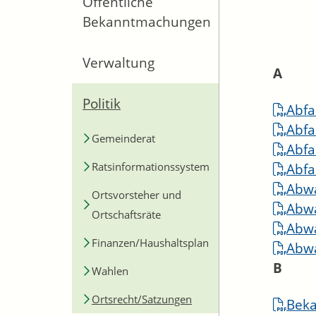
Öffentliche
Bekanntmachungen
Verwaltung
A
Politik
Abfa
Abfa
Gemeinderat
Abfa
Ratsinformationssystem
Abfa
Abw
Ortsvorsteher und
Abwa
Ortschaftsräte
Abwa
Finanzen/Haushaltsplan
Abwa
B
Wahlen
Ortsrecht/Satzungen
Bek