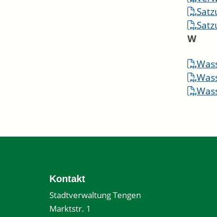
Satz
Satz
W
Wass
Wass
Wass
Kontakt
Stadtverwaltung Tengen
Marktstr. 1