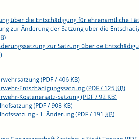
ung über die Entschädigung für ehrenamtliche Tät
ung zur Änderung der Satzung über die Entschädi
KB
)
nderungssatzung zur Satzung über de Entschädigu
B
)
erwehrsatzung
(PDF / 406
KB
)
rwehr-Entschädigungssatzung
(PDF / 125
KB
)
rwehr-Kostenersatz-Satzung
(PDF / 92
KB
)
dhofsatzung
(PDF / 908
KB
)
dhofssatzung - 1. Änderung
(PDF / 191
KB
)