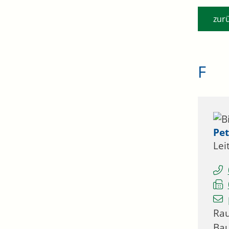
zur
F
Pet
Lei
Ra
Ba