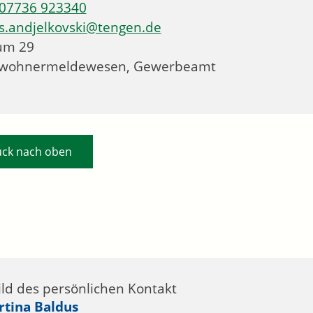
07736 923340
s.andjelkovski@tengen.de
um
29
nwohnermeldewesen, Gewerbeamt
ück nach oben
rtina
Baldus