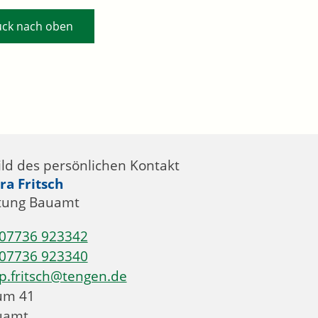
ück nach oben
ra
Fritsch
tung Bauamt
07736 923342
07736 923340
p.fritsch@tengen.de
um
41
uamt