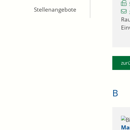
Stellenangebote
Ra
Ei
zur
B
Ma