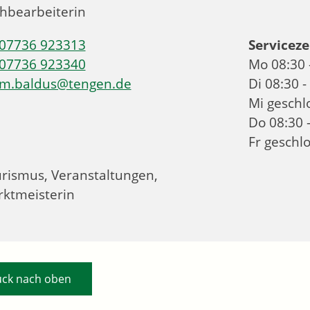
hbearbeiterin
07736 923313
Serviceze
07736 923340
Mo
08:30 
m.baldus@tengen.de
Di
08:30 -
Mi
geschl
Do
08:30 
Fr
geschl
rismus, Veranstaltungen,
ktmeisterin
ück nach oben