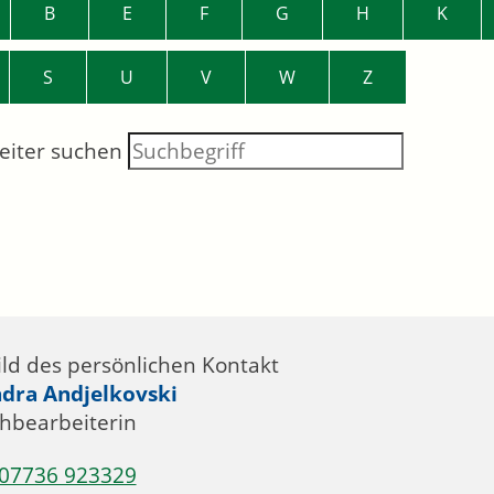
B
E
F
G
H
K
S
U
V
W
Z
eiter suchen
ndra
Andjelkovski
hbearbeiterin
07736 923329