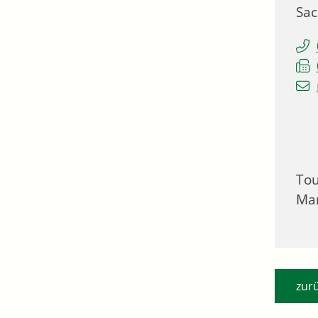
Sac
Tou
Mar
zur