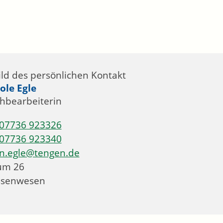
ole
Egle
hbearbeiterin
07736 923326
07736 923340
n.egle@tengen.de
um
26
ssenwesen