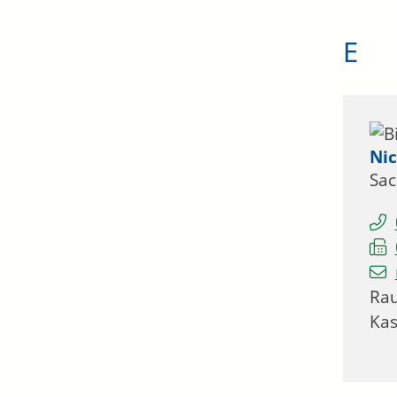
E
Nic
Sac
Ra
Ka