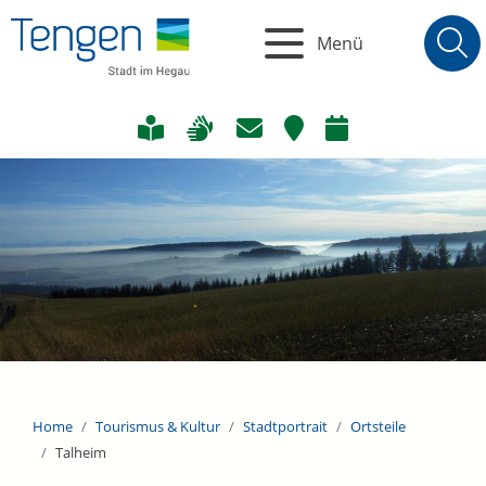
Menü
Home
Tourismus & Kultur
Stadtportrait
Ortsteile
Talheim