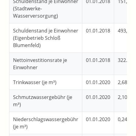
Schuldenstand je Einwohner
01.01.2018
151,68 
(Stadtwerke-
Wasserversorgung)
Schuldenstand je Einwohner
01.01.2018
493,31 
(Eigenbetrieb Schloß
Blumenfeld)
Nettoinvestitionsrate je
01.01.2018
322.200
Einwohner
Trinkwasser (je m³)
01.01.2020
2,68 €/
Schmutzwassergebühr (je
01.01.2020
2,10 €/
m³)
Niederschlagswassergebühr
01.01.2020
0,24 €/
(je m³)