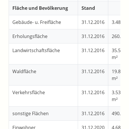
Fläche und Bevölkerung
Stand
Gebäude- u. Freifläche
31.12.2016
3.480.0
Erholungsfläche
31.12.2016
260.000
Landwirtschaftsfläche
31.12.2016
35.560.
m²
Waldfläche
31.12.2016
19.860.
m²
Verkehrsfläche
31.12.2016
3.530.0
m²
sonstige Flächen
31.12.2016
490.000
Einwohner
31.12.2020
4.689