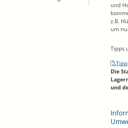
und H
kommen
z.B. H
um nur
Tipps 
Tipp
Die St
Lagern
und de
Infor
Umwel