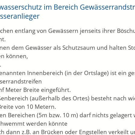
asserschutz im Bereich Gewässerrandstrei
seranlieger
ächen entlang von Gewässern jenseits ihrer Bös
t.
enen dem Gewässer als Schutzsaum und halten St
en können,
.
enannten Innenbereich (in der Ortslage) ist ein g
errandstreifen
nf Meter Breite eingeführt.
enbereich (außerhalb des Ortes) besteht nach wi
Breite von 10 Metern.
sen Bereichen (5m bzw. 10 m) darf nichts gelager
chwemmt werden könnte
ch dann z.B. an Brücken oder Engstellen verkeilt 