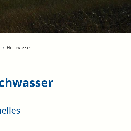
z
Hochwasser
chwasser
elles