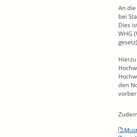
An die
bei St
Dies i
WHG (
gesetz
Hierzu
Hochw
Hochwa
den No
vorber
Zudem 
Must