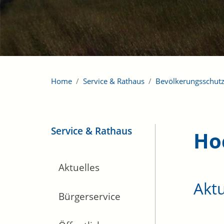
Home
Service & Rathaus
Bevölkerungsschut
Service & Rathaus
Ho
Aktuelles
Aktu
Bürgerservice