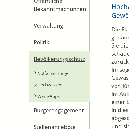
Öffentliche
Hochw
Bekanntmachungen
Gewäs
Verwaltung
Die Fl
genann
Politik
Sie di
schad
Bevölkerungsschutz
zurück
Im sog
Notfallvorsorge
Gewäss
Hochwasser
von fü
Im Auß
Warn-Apps
einer 
In die
Bürgerengagement
abges
und si
Stellenangebote