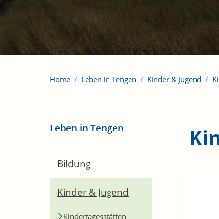
Home
Leben in Tengen
Kinder & Jugend
K
Leben in Tengen
Ki
Bildung
Kinder & Jugend
Kindertagesstätten