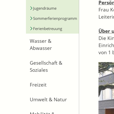
Persön
Jugendräume
Frau K
Leiter
Sommerferienprogramm
Ferienbetreuung
Über u
Die Ki
Wasser &
Einric
Abwasser
von 1 b
Gesellschaft &
Soziales
Freizeit
Umwelt & Natur