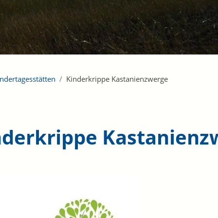
indertagesstätten
Kinderkrippe Kastanienzwerge
nderkrippe Kastanienz