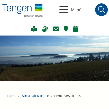
Menü
Home
Wirtschaft & Bauen
Firmenverzeichnis