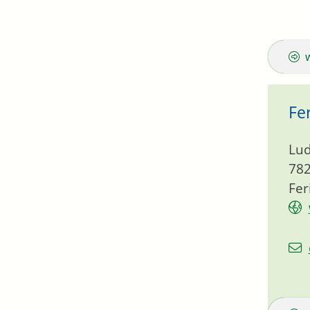
Fe
Lud
78
Fer