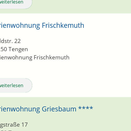
weiterlesen
rienwohnung Frischkemuth
dstr. 22
250
Tengen
rienwohnung Frischkemuth
weiterlesen
rienwohnung Griesbaum ****
gstraße 17