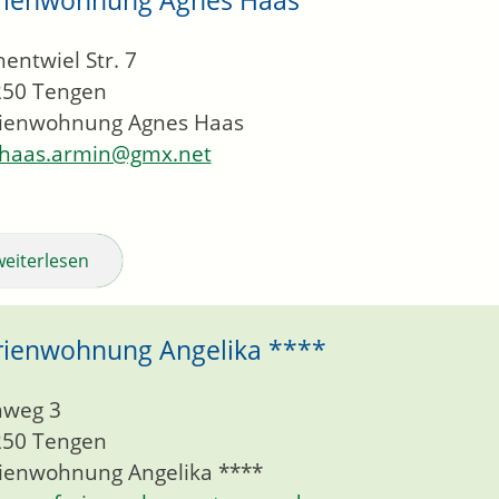
entwiel Str. 7
250
Tengen
rienwohnung Agnes Haas
haas.armin@gmx.net
weiterlesen
rienwohnung Angelika ****
nweg 3
250
Tengen
ienwohnung Angelika ****