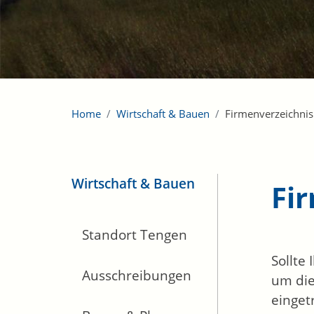
Home
Wirtschaft & Bauen
Firmenverzeichnis
Wirtschaft & Bauen
Fi
Standort Tengen
Sollte
Ausschreibungen
um die
einget