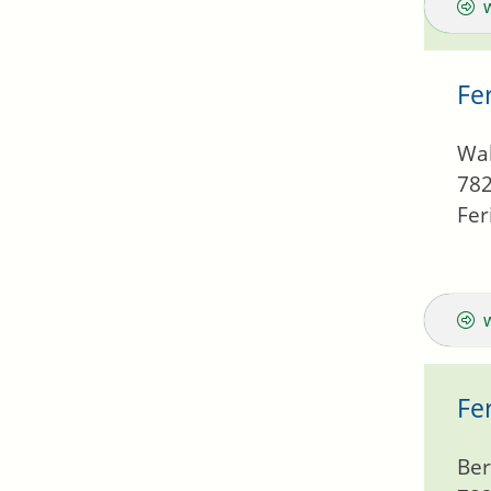
Fe
Wal
78
Fe
Fe
Ber