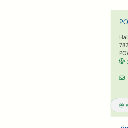
PO
Hal
78
PO
Zi