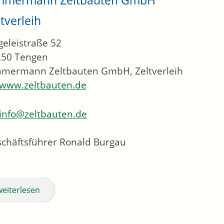
tverleih
geleistraße 52
250
Tengen
mermann Zeltbauten GmbH, Zeltverleih
www.zeltbauten.de
info@zeltbauten.de
chäftsführer
Ronald
Burgau
weiterlesen