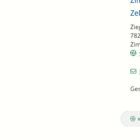
Zel
Zie
78
Zim
Ges