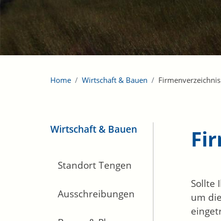
Home
Wirtschaft & Bauen
Firmenverzeichnis
Wirtschaft & Bauen
Fi
Standort Tengen
Sollte
Ausschreibungen
um die
einget