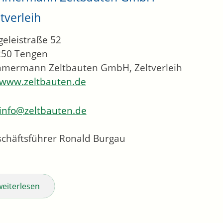
tverleih
geleistraße 52
250
Tengen
mermann Zeltbauten GmbH, Zeltverleih
www.zeltbauten.de
info@zeltbauten.de
chäftsführer
Ronald
Burgau
weiterlesen