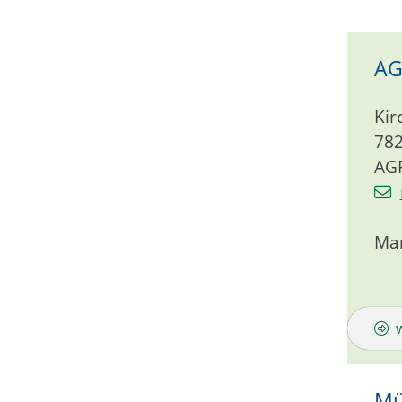
AG
Kir
78
AG
Mar
Mü