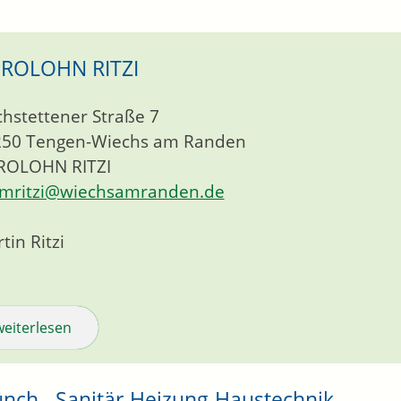
ROLOHN RITZI
chstettener Straße 7
250
Tengen-Wiechs am Randen
ROLOHN RITZI
mritzi@wiechsamranden.de
tin Ritzi
weiterlesen
nch - Sanitär-Heizung-Haustechnik