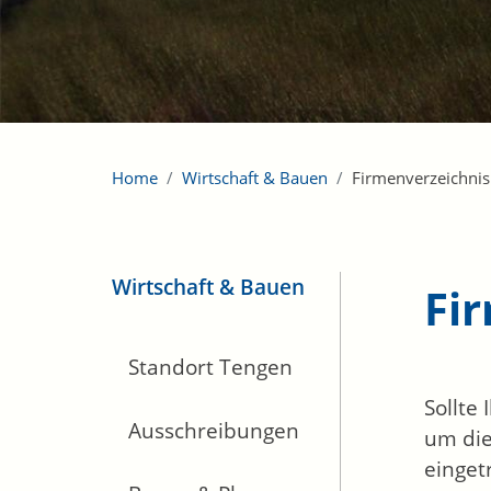
Home
Wirtschaft & Bauen
Firmenverzeichnis
Wirtschaft & Bauen
Fi
Standort Tengen
Sollte
Ausschreibungen
um die
einget