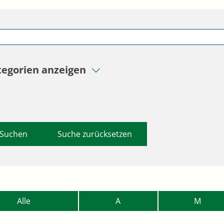
tegorien anzeigen
Suche zurücksetzen
Alle
A
M