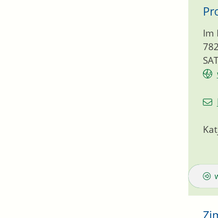
Pr
Im 
78
SAT
Kat
Zi