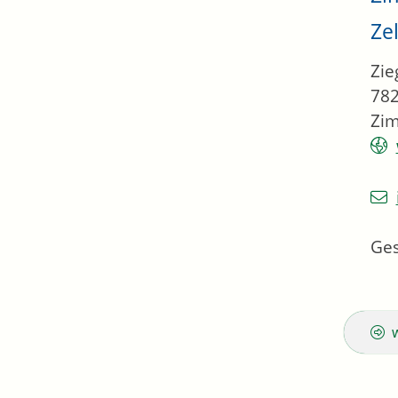
Zel
Zie
78
Zim
Ges