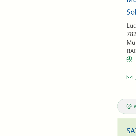
So
Lud
78
Mün
BA
SA