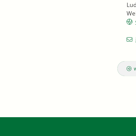
Lud
We