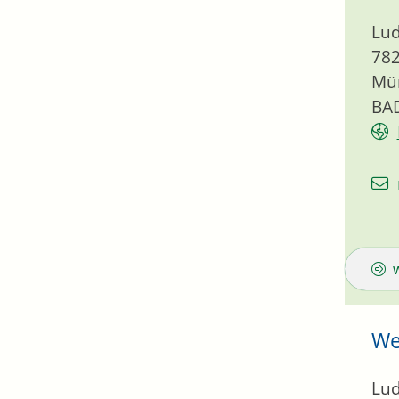
Lud
78
Mün
BA
We
Lud