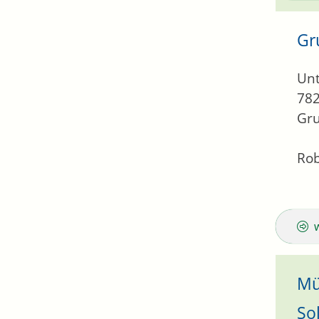
Gr
Unt
78
Gru
Rob
Mü
So