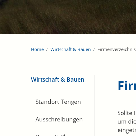
Home
Wirtschaft & Bauen
Firmenverzeichnis
Wirtschaft & Bauen
Fi
Standort Tengen
Sollte
Ausschreibungen
um die
einget