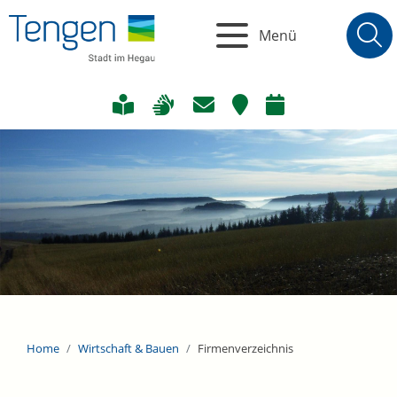
Menü
Home
Wirtschaft & Bauen
Firmenverzeichnis