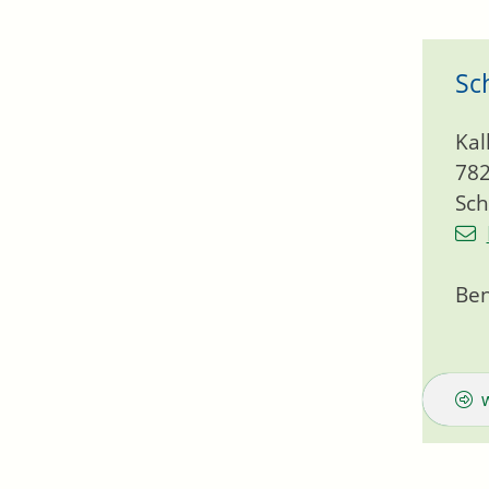
Sc
Kal
78
Sch
Ben