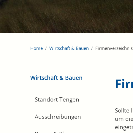
Home
Wirtschaft & Bauen
Firmenverzeichnis
Wirtschaft & Bauen
Fi
Standort Tengen
Sollte
Ausschreibungen
um die
einget